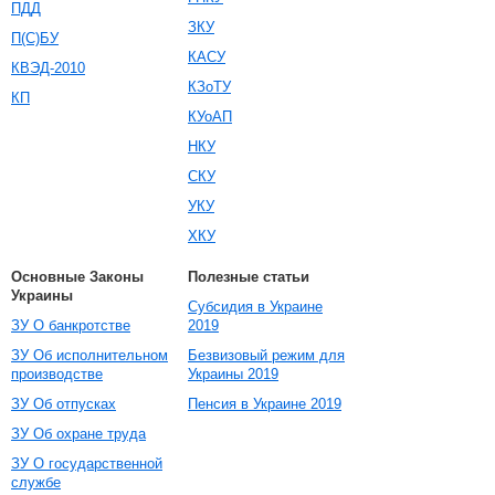
ПДД
ЗКУ
П(С)БУ
КАСУ
КВЭД-2010
КЗоТУ
КП
КУоАП
НКУ
СКУ
УКУ
ХКУ
Основные Законы
Полезные статьи
Украины
Субсидия в Украине
ЗУ О банкротстве
2019
ЗУ Об исполнительном
Безвизовый режим для
производстве
Украины 2019
ЗУ Об отпусках
Пенсия в Украине 2019
ЗУ Об охране труда
ЗУ О государственной
службе