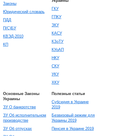
Украины
Законы
ГКУ
Юридический словарь
ГПКУ
ПДД
ЗКУ
П(С)БУ
КАСУ
КВЭД-2010
КЗоТУ
КП
КУоАП
НКУ
СКУ
УКУ
ХКУ
Основные Законы
Полезные статьи
Украины
Субсидия в Украине
ЗУ О банкротстве
2019
ЗУ Об исполнительном
Безвизовый режим для
производстве
Украины 2019
ЗУ Об отпусках
Пенсия в Украине 2019