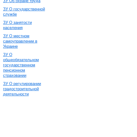
ЗУ Об охране труда
ЗУ О государственной
службе
ЗУ О занятости
населения
ЗУ О местном
самоуправлении в
Украине
ЗУ О
общеобязательном
государственном
пенсионном
страховании
ЗУ О регулировании
градостроительной
деятельности