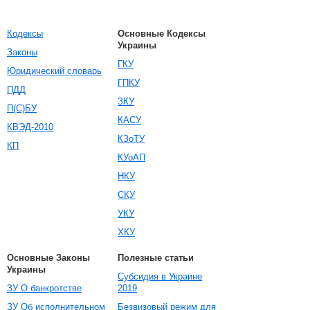
Кодексы
Основные Кодексы
Украины
Законы
ГКУ
Юридический словарь
ГПКУ
ПДД
ЗКУ
П(С)БУ
КАСУ
КВЭД-2010
КЗоТУ
КП
КУоАП
НКУ
СКУ
УКУ
ХКУ
Основные Законы
Полезные статьи
Украины
Субсидия в Украине
ЗУ О банкротстве
2019
ЗУ Об исполнительном
Безвизовый режим для