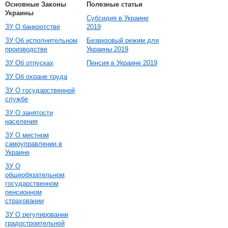
Основные Законы
Полезные статьи
Украины
Субсидия в Украине
ЗУ О банкротстве
2019
ЗУ Об исполнительном
Безвизовый режим для
производстве
Украины 2019
ЗУ Об отпусках
Пенсия в Украине 2019
ЗУ Об охране труда
ЗУ О государственной
службе
ЗУ О занятости
населения
ЗУ О местном
самоуправлении в
Украине
ЗУ О
общеобязательном
государственном
пенсионном
страховании
ЗУ О регулировании
градостроительной