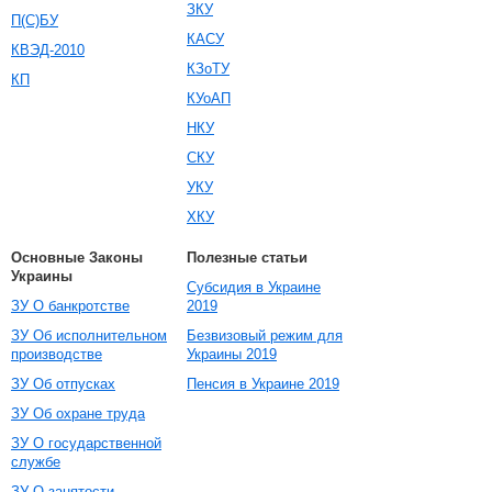
ЗКУ
П(С)БУ
КАСУ
КВЭД-2010
КЗоТУ
КП
КУоАП
НКУ
СКУ
УКУ
ХКУ
Основные Законы
Полезные статьи
Украины
Субсидия в Украине
ЗУ О банкротстве
2019
ЗУ Об исполнительном
Безвизовый режим для
производстве
Украины 2019
ЗУ Об отпусках
Пенсия в Украине 2019
ЗУ Об охране труда
ЗУ О государственной
службе
ЗУ О занятости