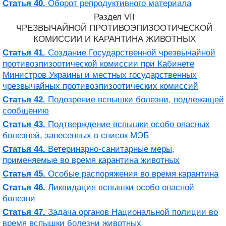
Статья 40.
Оборот репродуктивного материала
Раздел VII
ЧРЕЗВЫЧАЙНОЙ ПРОТИВОЭПИЗООТИЧЕСКОЙ
КОМИССИИ И КАРАНТИНА ЖИВОТНЫХ
Статья 41.
Создание Государственной чрезвычайной
противоэпизоотической комиссии при Кабинете
Министров Украины и местных государственных
чрезвычайных противоэпизоотических комиссий
Статья 42.
Подозрение вспышки болезни, подлежащей
сообщению
Статья 43.
Подтверждение вспышки особо опасных
болезней, занесенных в список МЭБ
Статья 44.
Ветеринарно-санитарные меры,
применяемые во время карантина животных
Статья 45.
Особые распоряжения во время карантина
Статья 46.
Ликвидация вспышки особо опасной
болезни
Статья 47.
Задача органов Национальной полиции во
время вспышки болезни животных