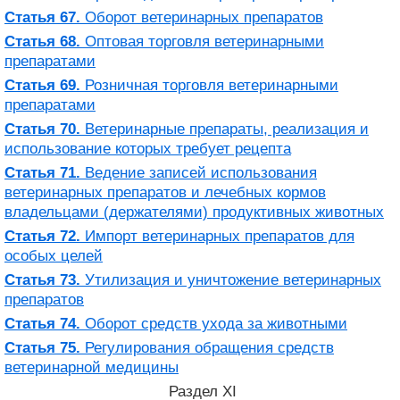
Статья 67.
Оборот ветеринарных препаратов
Статья 68.
Оптовая торговля ветеринарными
препаратами
Статья 69.
Розничная торговля ветеринарными
препаратами
Статья 70.
Ветеринарные препараты, реализация и
использование которых требует рецепта
Статья 71.
Ведение записей использования
ветеринарных препаратов и лечебных кормов
владельцами (держателями) продуктивных животных
Статья 72.
Импорт ветеринарных препаратов для
особых целей
Статья 73.
Утилизация и уничтожение ветеринарных
препаратов
Статья 74.
Оборот средств ухода за животными
Статья 75.
Регулирования обращения средств
ветеринарной медицины
Раздел XI