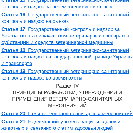
Статья 15.
Государственный ветеринарно-санитарный
контроль и надзор за перемещением животных
Статья 16.
Государственный ветеринарно-санитарный
контроль и надзор на рынках
Статья 17.
Государственный контроль и надзор за
безопасностью и качеством ветеринарных препаратов,
субстанций и средств ветеринарной медицины
Статья 18.
Государственный ветеринарно-санитарный
контроль и надзор на государственной границе Украины
и транспорте
Статья 19.
Государственный ветеринарно-санитарный
контроль и надзор во время охоты
Раздел IV
ПРИНЦИПЫ РАЗРАБОТКИ, УТВЕРЖДЕНИЯ И
ПРИМЕНЕНИЯ ВЕТЕРИНАРНО-САНИТАРНЫХ
МЕРОПРИЯТИЙ
Статья 20.
Цели ветеринарно-санитарных мероприятий
Статья 21.
Надлежащий уровень защиты здоровья
животных и связанного с этим здоровья людей