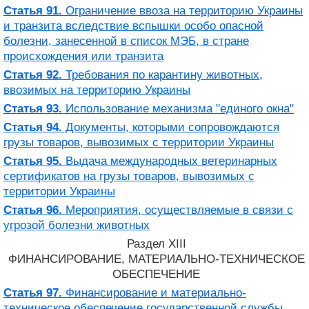
Статья 91.
Ограничение ввоза на территорию Украины
и транзита вследствие вспышки особо опасной
болезни, занесенной в список МЭБ, в стране
происхождения или транзита
Статья 92.
Требования по карантину животных,
ввозимых на территорию Украины
Статья 93.
Использование механизма "единого окна"
Статья 94.
Документы, которыми сопровождаются
грузы товаров, вывозимых с территории Украины
Статья 95.
Выдача международных ветеринарных
сертификатов на грузы товаров, вывозимых с
территории Украины
Статья 96.
Мероприятия, осуществляемые в связи с
угрозой болезни животных
Раздел XIII
ФИНАНСИРОВАНИЕ, МАТЕРИАЛЬНО-ТЕХНИЧЕСКОЕ
ОБЕСПЕЧЕНИЕ
Статья 97.
Финансирование и материально-
техническое обеспечение государственной службы