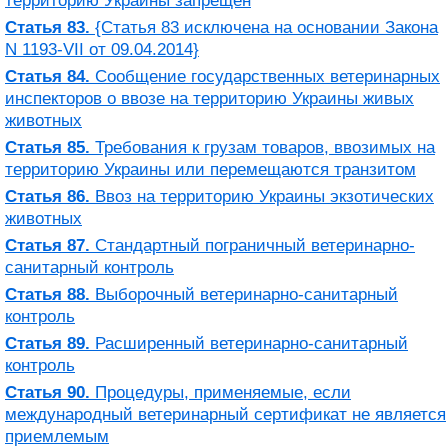
территорию Украины запрещен
Статья 83.
{Статья 83 исключена на основании Закона
N 1193-VII от 09.04.2014}
Статья 84.
Сообщение государственных ветеринарных
инспекторов о ввозе на территорию Украины живых
животных
Статья 85.
Требования к грузам товаров, ввозимых на
территорию Украины или перемещаются транзитом
Статья 86.
Ввоз на территорию Украины экзотических
животных
Статья 87.
Стандартный пограничный ветеринарно-
санитарный контроль
Статья 88.
Выборочный ветеринарно-санитарный
контроль
Статья 89.
Расширенный ветеринарно-санитарный
контроль
Статья 90.
Процедуры, применяемые, если
международный ветеринарный сертификат не является
приемлемым