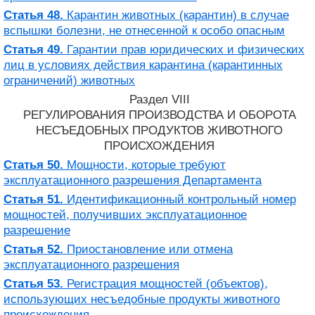
Статья 48.
Карантин животных (карантин) в случае
вспышки болезни, не отнесенной к особо опасным
Статья 49.
Гарантии прав юридических и физических
лиц в условиях действия карантина (карантинных
ограничений) животных
Раздел VIII
РЕГУЛИРОВАНИЯ ПРОИЗВОДСТВА И ОБОРОТА
НЕСЪЕДОБНЫХ ПРОДУКТОВ ЖИВОТНОГО
ПРОИСХОЖДЕНИЯ
Статья 50.
Мощности, которые требуют
эксплуатационного разрешения Департамента
Статья 51.
Идентификационный контрольный номер
мощностей, получивших эксплуатационное
разрешение
Статья 52.
Приостановление или отмена
эксплуатационного разрешения
Статья 53.
Регистрация мощностей (объектов),
использующих несъедобные продукты животного
происхождения