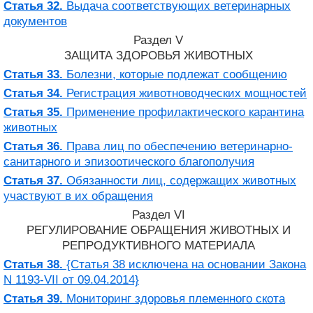
Статья 32.
Выдача соответствующих ветеринарных
документов
Раздел V
ЗАЩИТА ЗДОРОВЬЯ ЖИВОТНЫХ
Статья 33.
Болезни, которые подлежат сообщению
Статья 34.
Регистрация животноводческих мощностей
Статья 35.
Применение профилактического карантина
животных
Статья 36.
Права лиц по обеспечению ветеринарно-
санитарного и эпизоотического благополучия
Статья 37.
Обязанности лиц, содержащих животных
участвуют в их обращения
Раздел VI
РЕГУЛИРОВАНИЕ ОБРАЩЕНИЯ ЖИВОТНЫХ И
РЕПРОДУКТИВНОГО МАТЕРИАЛА
Статья 38.
{Статья 38 исключена на основании Закона
N 1193-VII от 09.04.2014}
Статья 39.
Мониторинг здоровья племенного скота