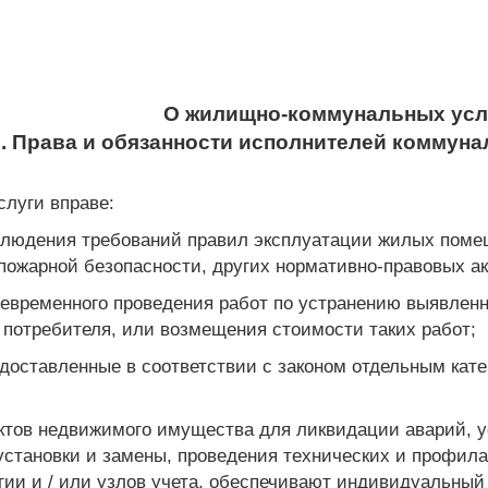
О жилищно-коммунальных усл
8. Права и обязанности исполнителей коммун
слуги вправе:
облюдения требований правил эксплуатации жилых поме
 пожарной безопасности, других нормативно-правовых а
воевременного проведения работ по устранению выявле
е потребителя, или возмещения стоимости таких работ;
едоставленные в соответствии с законом отдельным кат
ектов недвижимого имущества для ликвидации аварий, у
установки и замены, проведения технических и профила
гии и / или узлов учета, обеспечивают индивидуальны