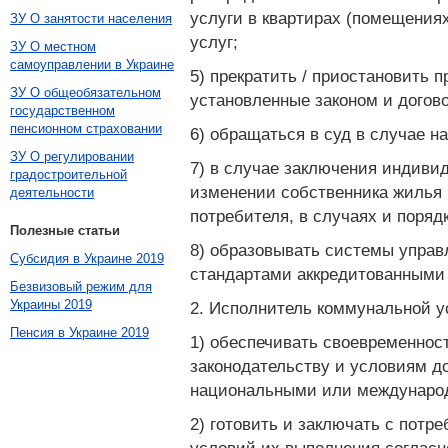
услуги в квартирах (помещения
ЗУ О занятости населения
услуг;
ЗУ О местном
самоуправлении в Украине
5) прекратить / приостановить 
ЗУ О общеобязательном
установленные законом и догово
государственном
пенсионном страховании
6) обращаться в суд в случае 
ЗУ О регулировании
7) в случае заключения индиви
градостроительной
изменении собственника жилья 
деятельности
потребителя, в случаях и поряд
Полезные статьи
8) образовывать системы упра
Субсидия в Украине 2019
стандартами аккредитованными
Безвизовый режим для
Украины 2019
2. Исполнитель коммунальной у
Пенсия в Украине 2019
1) обеспечивать своевременнос
законодательству и условиям до
национальными или междунаро
2) готовить и заключать с пот