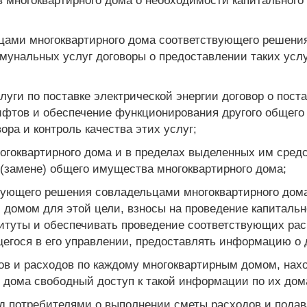
 многоквартирного дома о необходимости капитального
ьцами многоквартирного дома соответствующего решения 
мунальных услуг договоры о предоставлении таких услу
луги по поставке электрической энергии договор о пост
ифтов и обеспечение функционирования другого общего
ора и контроль качества этих услуг;
огоквартирного дома и в пределах выделенных им средс
 (замене) общего имущества многоквартирного дома;
твующего решения совладельцами многоквартирного дома
 домом для этой цели, взносы на проведение капитальн
итуты и обеспечивать проведение соответствующих расч
щегося в его управлении, предоставлять информацию о 
дов и расходов по каждому многоквартирным домом, нах
 дома свободный доступ к такой информации по их дома
ед потребителями о выполнении сметы расходов и подав