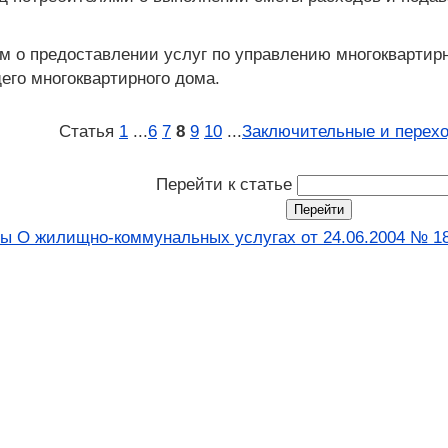
м о предоставлении услуг по управлению многоквартир
его многоквартирного дома.
Статья
1
...
6
7
8
9
10
...
Заключительные и перех
Перейти к статье
ны О жилищно-коммунальных услугах от 24.06.2004 № 18