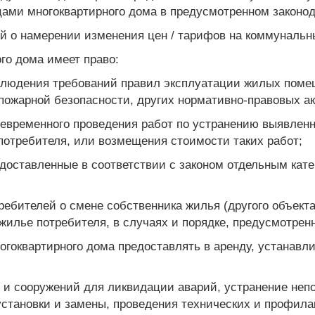
ами многоквартирного дома в предусмотренном законод
й о намерении изменения цен / тарифов на коммунальны
го дома имеет право:
облюдения требований правил эксплуатации жилых поме
 пожарной безопасности, других нормативно-правовых а
воевременного проведения работ по устранению выявлен
потребителя, или возмещения стоимости таких работ;
едоставленные в соответствии с законом отдельным кат
ребителей о смене собственника жилья (другого объект
жилье потребителя, в случаях и порядке, предусмотрен
огоквартирного дома предоставлять в аренду, устанавл
й и сооружений для ликвидации аварий, устранение неп
установки и замены, проведения технических и профила