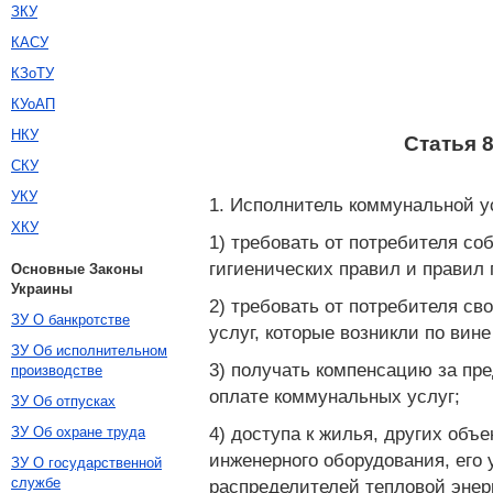
ЗКУ
КАСУ
КЗоТУ
КУоАП
НКУ
Статья 
СКУ
УКУ
1. Исполнитель коммунальной у
ХКУ
1) требовать от потребителя с
гигиенических правил и правил
Основные Законы
Украины
2) требовать от потребителя с
ЗУ О банкротстве
услуг, которые возникли по вин
ЗУ Об исполнительном
3) получать компенсацию за пр
производстве
оплате коммунальных услуг;
ЗУ Об отпусках
4) доступа к жилья, других объ
ЗУ Об охране труда
инженерного оборудования, его 
ЗУ О государственной
службе
распределителей тепловой энер