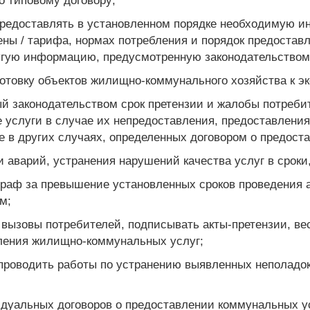
о типовому договору;
предоставлять в установленном порядке необходимую 
ены / тарифа, нормах потребления и порядок предоставл
угую информацию, предусмотренную законодательством
готовку объектов жилищно-коммунального хозяйства к э
ый законодательством срок претензии и жалобы потреб
 услуги в случае их непредоставления, предоставления
е в других случаях, определенных договором о предост
 аварий, устранения нарушений качества услуг в сроки
раф за превышение установленных сроков проведения а
м;
 вызовы потребителей, подписывать акты-претензии, вес
ления жилищно-коммунальных услуг;
т проводить работы по устранению выявленных неполадо
идуальных договоров о предоставлении коммунальных 