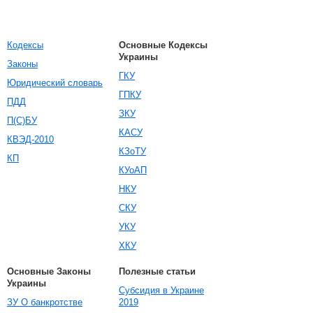
Кодексы
Основные Кодексы
Украины
Законы
ГКУ
Юридический словарь
ГПКУ
ПДД
ЗКУ
П(С)БУ
КАСУ
КВЭД-2010
КЗоТУ
КП
КУоАП
НКУ
СКУ
УКУ
ХКУ
Основные Законы
Полезные статьи
Украины
Субсидия в Украине
ЗУ О банкротстве
2019