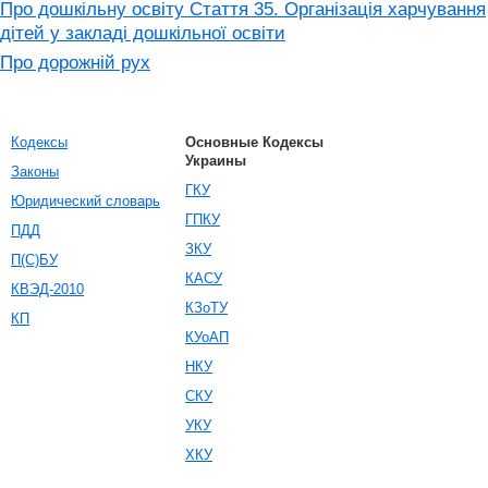
Про дошкільну освіту Стаття 35. Організація харчування
дітей у закладі дошкільної освіти
Про дорожній рух
Кодексы
Основные Кодексы
Украины
Законы
ГКУ
Юридический словарь
ГПКУ
ПДД
ЗКУ
П(С)БУ
КАСУ
КВЭД-2010
КЗоТУ
КП
КУоАП
НКУ
СКУ
УКУ
ХКУ