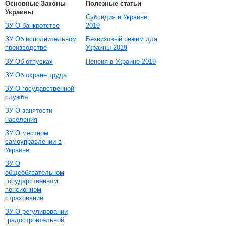
Основные Законы
Полезные статьи
Украины
Субсидия в Украине
ЗУ О банкротстве
2019
ЗУ Об исполнительном
Безвизовый режим для
производстве
Украины 2019
ЗУ Об отпусках
Пенсия в Украине 2019
ЗУ Об охране труда
ЗУ О государственной
службе
ЗУ О занятости
населения
ЗУ О местном
самоуправлении в
Украине
ЗУ О
общеобязательном
государственном
пенсионном
страховании
ЗУ О регулировании
градостроительной