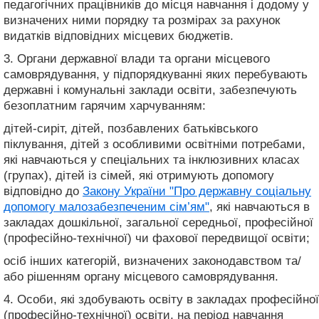
педагогічних працівників до місця навчання і додому у
визначених ними порядку та розмірах за рахунок
видатків відповідних місцевих бюджетів.
3. Органи державної влади та органи місцевого
самоврядування, у підпорядкуванні яких перебувають
державні і комунальні заклади освіти, забезпечують
безоплатним гарячим харчуванням:
дітей-сиріт, дітей, позбавлених батьківського
піклування, дітей з особливими освітніми потребами,
які навчаються у спеціальних та інклюзивних класах
(групах), дітей із сімей, які отримують допомогу
відповідно до
Закону України "Про державну соціальну
допомогу малозабезпеченим сім’ям"
, які навчаються в
закладах дошкільної, загальної середньої, професійної
(професійно-технічної) чи фахової передвищої освіти;
осіб інших категорій, визначених законодавством та/
або рішенням органу місцевого самоврядування.
4. Особи, які здобувають освіту в закладах професійної
(професійно-технічної) освіти, на період навчання