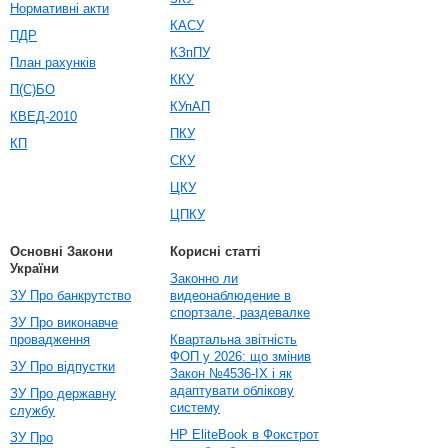
Нормативні акти
КАСУ
ПДР
КЗпПУ
План рахунків
ККУ
П(С)БО
КУпАП
КВЕД-2010
ПКУ
КП
СКУ
ЦКУ
ЦПКУ
Основні Закони
Корисні статті
України
Законно ли
ЗУ Про банкрутство
видеонаблюдение в
спортзале, раздевалке
ЗУ Про виконавче
провадження
Квартальна звітність
ФОП у 2026: що змінив
ЗУ Про відпустки
Закон №4536-IX і як
адаптувати облікову
ЗУ Про державну
систему
службу
HP EliteBook в Фокстрот
ЗУ Про