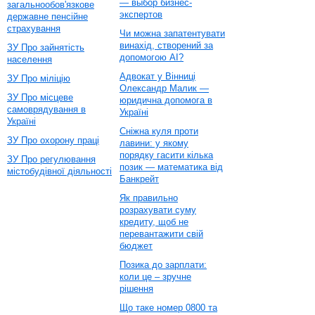
— выбор бизнес-
загальнообов'язкове
экспертов
державне пенсійне
страхування
Чи можна запатентувати
винахід, створений за
ЗУ Про зайнятість
допомогою AI?
населення
Адвокат у Вінниці
ЗУ Про міліцію
Олександр Малик —
ЗУ Про місцеве
юридична допомога в
самоврядування в
Україні
Україні
Сніжна куля проти
ЗУ Про охорону праці
лавини: у якому
порядку гасити кілька
ЗУ Про регулювання
позик — математика від
містобудівної діяльності
Банкрейт
Як правильно
розрахувати суму
кредиту, щоб не
перевантажити свій
бюджет
Позика до зарплати:
коли це – зручне
рішення
Що таке номер 0800 та