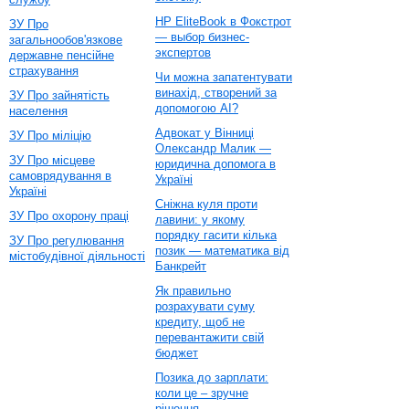
HP EliteBook в Фокстрот
ЗУ Про
— выбор бизнес-
загальнообов'язкове
экспертов
державне пенсійне
страхування
Чи можна запатентувати
винахід, створений за
ЗУ Про зайнятість
допомогою AI?
населення
Адвокат у Вінниці
ЗУ Про міліцію
Олександр Малик —
ЗУ Про місцеве
юридична допомога в
самоврядування в
Україні
Україні
Сніжна куля проти
ЗУ Про охорону праці
лавини: у якому
порядку гасити кілька
ЗУ Про регулювання
позик — математика від
містобудівної діяльності
Банкрейт
Як правильно
розрахувати суму
кредиту, щоб не
перевантажити свій
бюджет
Позика до зарплати:
коли це – зручне
рішення