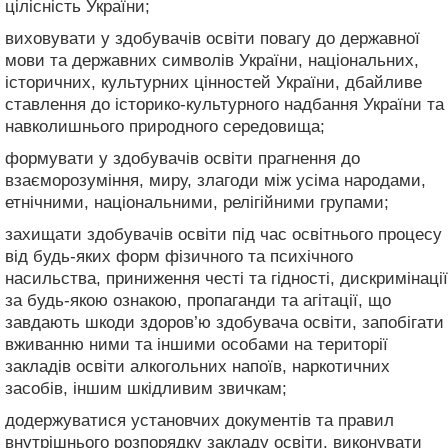
цілісність України;
виховувати у здобувачів освіти повагу до державної
мови та державних символів України, національних,
історичних, культурних цінностей України, дбайливе
ставлення до історико-культурного надбання України та
навколишнього природного середовища;
формувати у здобувачів освіти прагнення до
взаєморозуміння, миру, злагоди між усіма народами,
етнічними, національними, релігійними групами;
захищати здобувачів освіти під час освітнього процесу
від будь-яких форм фізичного та психічного
насильства, приниження честі та гідності, дискримінації
за будь-якою ознакою, пропаганди та агітації, що
завдають шкоди здоров’ю здобувача освіти, запобігати
вживанню ними та іншими особами на території
закладів освіти алкогольних напоїв, наркотичних
засобів, іншим шкідливим звичкам;
додержуватися установчих документів та правил
внутрішнього розпорядку закладу освіти, виконувати