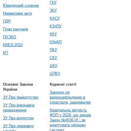
ГКУ
Юридичний словник
ЗКУ
Нормативні акти
КАСУ
ПДР
КЗпПУ
План рахунків
ККУ
П(С)БО
КУпАП
КВЕД-2010
ПКУ
КП
СКУ
ЦКУ
ЦПКУ
Основні Закони
Корисні статті
України
Законно ли
ЗУ Про банкрутство
видеонаблюдение в
спортзале, раздевалке
ЗУ Про виконавче
провадження
Квартальна звітність
ФОП у 2026: що змінив
ЗУ Про відпустки
Закон №4536-IX і як
адаптувати облікову
ЗУ Про державну
систему
службу