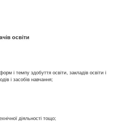
ачів освіти
форм і темпу здобуття освіти, закладів освіти і
дів і засобів навчання;
ехнічної діяльності тощо;