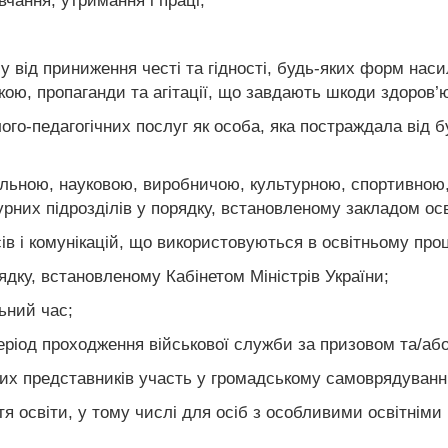
вчання, утримання і праці;
у від приниження честі та гідності, будь-яких форм наси
кою, пропаганди та агітації, що завдають шкоди здоров’
го-педагогічних послуг як особа, яка постраждала від б
альною, науковою, виробничою, культурною, спортивною
урних підрозділів у порядку, встановленому закладом осв
в і комунікацій, що використовуються в освітньому проце
дку, встановленому Кабінетом Міністрів України;
ьний час;
ріод проходження військової служби за призовом та/або 
их представників участь у громадському самоврядуванні 
тя освіти, у тому числі для осіб з особливими освітнім