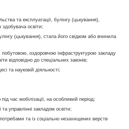
льства та експлуатації, булінгу (цькування),
ю здобувача освіти;
улінгу (цькування), стала його свідком або вчинила
, побутовою, оздоровчою інфраструктурою закладу
іти відповідно до спеціальних законів;
сі та науковій діяльності;
під час мобілізації, на особливий період;
та управлінні закладом освіти;
и потребами та із соціально незахищених верств