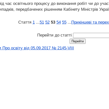
ід час освітнього процесу до виконання робіт чи до участ
ипадків, передбачених рішенням Кабінету Міністрів Украї
Стаття
1
...
51
52
53
54
55
...
Прикінцеві та пере
Перейти до статті
 Про освіту від 05.09.2017 № 2145-VIII