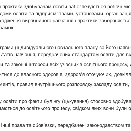
і практики здобувачам освіти забезпечуються робочі місц
кладами освіти та підприємствами, установами, організа
оходження виробничого навчання і практики забороняєть
грамою.
ограми (індивідуального навчального плану за його наяв
ьтатів навчання, передбачених стандартом освіти для від
ди та законні інтереси всіх учасників освітнього процесу
тися до власного здоров’я, здоров’я оточуючих, довкілл
нтів, правил внутрішнього розпорядку закладу освіти, а
 освіти про факти булінгу (цькування) стосовно здобувач
лучаються до освітнього процесу, свідком яких вони були
 інші права та обов’язки, передбачені законодавством т