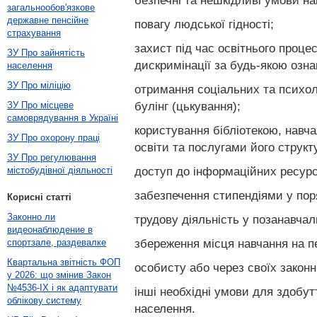
безпечні та нешкідливі умови на
загальнообов'язкове
державне пенсійне
повагу людської гідності;
страхування
захист під час освітнього процес
ЗУ Про зайнятість
дискримінації за будь-якою озна
населення
ЗУ Про міліцію
отримання соціальних та психоло
булінг (цькування);
ЗУ Про місцеве
самоврядування в Україні
користування бібліотекою, навч
ЗУ Про охорону праці
освіти та послугами його структ
ЗУ Про регулювання
доступ до інформаційних ресурсі
містобудівної діяльності
забезпечення стипендіями у поря
Корисні статті
Законно ли
трудову діяльність у позанавчал
видеонаблюдение в
збереження місця навчання на пе
спортзале, раздевалке
Квартальна звітність ФОП
особисту або через своїх законн
у 2026: що змінив Закон
№4536-IX і як адаптувати
інші необхідні умови для здобут
облікову систему
населення.