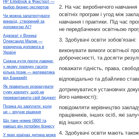
HP EliteBook в Фокстрот —
2. На час виробничого навчання 
выбор бизнес-экспертов
освітніх програм і угод між за
Чи можна запатентувати
навчання і практики. Під час пр
винахід, створений за
допомогою AI?
не передбачених освітньою про
Адвокат у Вінниці
3. Здобувачі освіти зобов’язані:
Олександр Малик —
юридична допомога в
виконувати вимоги освітньої пр
Україні
доброчесності, та досягти резул
Сніжна куля проти лавини:
у якому порядку гасити
поважати гідність, права, свобо
кілька позик — математика
від Банкрейт
відповідально та дбайливо стави
Як правильно розрахувати
дотримуватися установчих докуме
суму кредиту, щоб не
його наявності);
перевантажити свій бюджет
Позика до зарплати: коли
повідомляти керівництво закладу
це – зручне рішення
працівників, інших осіб, які за
Що таке номер 0800 та
від інших осіб.
навіщо він потрібен бізнесу
4. Здобувачі освіти мають також
У яких країнах дитина може