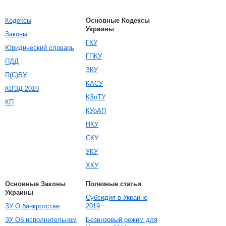
Кодексы
Основные Кодексы
Украины
Законы
ГКУ
Юридический словарь
ГПКУ
ПДД
ЗКУ
П(С)БУ
КАСУ
КВЭД-2010
КЗоТУ
КП
КУоАП
НКУ
СКУ
УКУ
ХКУ
Основные Законы
Полезные статьи
Украины
Субсидия в Украине
ЗУ О банкротстве
2019
ЗУ Об исполнительном
Безвизовый режим для