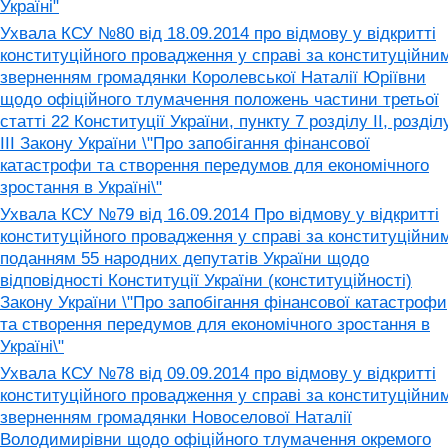
Україні"
Ухвала КСУ №80 від 18.09.2014 про відмову у відкритті
конституційного провадження у справі за конституційни
зверненням громадянки Королевської Наталії Юріївни
щодо офіційного тлумачення положень частини третьої
статті 22 Конституції України, пункту 7 розділу II, розділ
III Закону України \"Про запобігання фінансової
катастрофи та створення передумов для економічного
зростання в Україні\"
Ухвала КСУ №79 від 16.09.2014 Про відмову у відкритті
конституційного провадження у справі за конституційни
поданням 55 народних депутатів України щодо
відповідності Конституції України (конституційності)
Закону України \"Про запобігання фінансової катастрофи
та створення передумов для економічного зростання в
Україні\"
Ухвала КСУ №78 від 09.09.2014 про відмову у відкритті
конституційного провадження у справі за конституційни
зверненням громадянки Новоселової Наталії
Володимирівни щодо офіційного тлумачення окремого