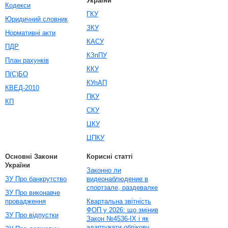
України
Кодекси
ГКУ
Юридичний словник
ЗКУ
Нормативні акти
КАСУ
ПДР
КЗпПУ
План рахунків
ККУ
П(С)БО
КУпАП
КВЕД-2010
ПКУ
КП
СКУ
ЦКУ
ЦПКУ
Основні Закони
Корисні статті
України
Законно ли
ЗУ Про банкрутство
видеонаблюдение в
спортзале, раздевалке
ЗУ Про виконавче
провадження
Квартальна звітність
ФОП у 2026: що змінив
ЗУ Про відпустки
Закон №4536-IX і як
адаптувати облікову