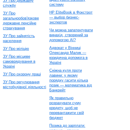
ЗУ Про державну
систему
службу
HP EliteBook в Фокстрот
ЗУ Про
— выбор бизнес-
загальнообов'язкове
экспертов
державне пенсійне
страхування
Чи можна запатентувати
винахід, створений за
ЗУ Про зайнятість
допомогою AI?
населення
Адвокат у Вінниці
ЗУ Про міліцію
Олександр Малик —
ЗУ Про місцеве
юридична допомога в
самоврядування в
Україні
Україні
Сніжна куля проти
ЗУ Про охорону праці
лавини: у якому
порядку гасити кілька
ЗУ Про регулювання
позик — математика від
містобудівної діяльності
Банкрейт
Як правильно
розрахувати суму
кредиту, щоб не
перевантажити свій
бюджет
Позика до зарплати: