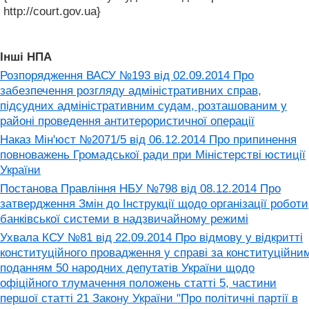
http://court.gov.ua}
Інші НПА
Розпорядження ВАСУ №193 від 02.09.2014 Про
забезпечення розгляду адміністративних справ,
підсудних адміністративним судам, розташованим у
районі проведення антитерористичної операції
Наказ Мін'юст №2071/5 від 06.12.2014 Про припинення
повноважень Громадської ради при Міністерстві юстиції
України
Постанова Правління НБУ №798 від 08.12.2014 Про
затвердження Змін до Інструкції щодо організації роботи
банківської системи в надзвичайному режимі
Ухвала КСУ №81 від 22.09.2014 Про відмову у відкритті
конституційного провадження у справі за конституційни
поданням 50 народних депутатів України щодо
офіційного тлумачення положень статті 5, частини
першої статті 21 Закону України "Про політичні партії в