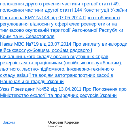
положення другого речення частини третьої статті 49,
положення частини другої статті 144 Конституції Україн
Постанова КМУ №148 від 07.05.2014 Про особливості
регулювання відносин у сфері електроенергетики на
тимчасово окупованій території Автономної Республіки
Крим та м. Севастополя
Наказ МВС №719 від 23.07.2014 Про виплату винагород
військовослужбовцям, особам рядового і
начальницького складу органів внутрішніх справ,
резервістам та працівникам (невійськовослужбовцям),
льотного, льотно-підйомного, інженерно-технічного
складу авіації та водіям автотранспортних засобів
Національної гвардії України
Указ Президент №452 від 13.04.2011 Про Положення про
Міністерство екології та природних ресурсів України
Закони
Основні Кодески