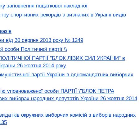
ку заповнення податкової накладної
ру спортивних рекордів з визнаних в Україні видів
казів
ни від 30 серпня 2013 року № 1249
 особи Політичної партії \\
и ПОЛІТИЧНОЇ ПАРТІЇ "БЛОК ЛІВИХ СИЛ УКРАЇНИ" в
країни 26 жовтня 2014 року
муністичної партії України в одномандатних виборчих
цію уповноваженої особи ПАРТІЇ \"БЛОК ПЕТРА
х виборах народних депутатів України 26 жовтня 2014
идатків окружних виборчих комісій з виборів народних
135