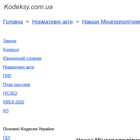
Головна
>
Нормативні акти
>
Накази Мінагрополітики
Закони
Кодекси
Юридичний словник
Нормативні акти
ПДР
План рахунків
П(С)БО
КВЕД-2010
КП
Основні Кодески України
ГКУ