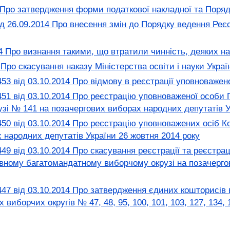
Про затвердження форми податкової накладної та Поряд
 26.09.2014 Про внесення змін до Порядку ведення Реєст
 Про визнання такими, що втратили чинність, деяких на
ро скасування наказу Міністерства освіти і науки Украї
від 03.10.2014 Про відмову в реєстрації уповноваженої
1 від 03.10.2014 Про реєстрацію уповноваженої особ
і № 141 на позачергових виборах народних депутатів У
 від 03.10.2014 Про реєстрацію уповноважених осіб Ко
 народних депутатів України 26 жовтня 2014 року
 від 03.10.2014 Про скасування реєстрації та реєстра
ому багатомандатному виборчому окрузі на позачергови
 від 03.10.2014 Про затвердження єдиних кошторисів в
виборчих округів № 47, 48, 95, 100, 101, 103, 127, 134, 