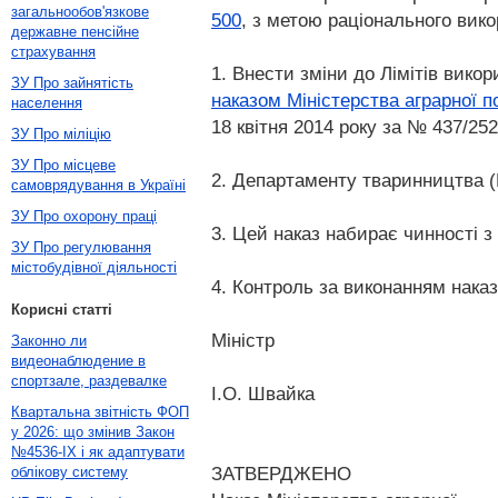
загальнообов'язкове
500
, з метою раціонального ви
державне пенсійне
страхування
1. Внести зміни до Лімітів вик
ЗУ Про зайнятість
наказом Міністерства аграрної п
населення
18 квітня 2014 року за № 437/25
ЗУ Про міліцію
ЗУ Про місцеве
2. Департаменту тваринництва (Г
самоврядування в Україні
ЗУ Про охорону праці
3. Цей наказ набирає чинності з
ЗУ Про регулювання
містобудівної діяльності
4. Контроль за виконанням наказ
Корисні статті
Міністр
Законно ли
видеонаблюдение в
спортзале, раздевалке
І.О. Швайка
Квартальна звітність ФОП
у 2026: що змінив Закон
№4536-IX і як адаптувати
ЗАТВЕРДЖЕНО
облікову систему