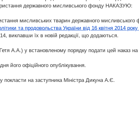
користання державного мисливського фонду НАКАЗУЮ:
ористання мисливських тварин державного мисливського 
олітики та продовольства України від 16 квітня 2014 року
214, виклавши їх в новій редакції, що додаються.
етя А.А.) у встановленому порядку подати цей наказ на
 дня його офіційного опублікування.
у покласти на заступника Міністра Дикуна А.Є.