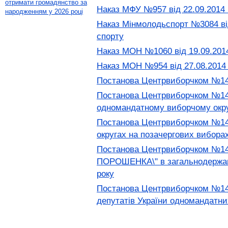
отримати громадянство за
Наказ МФУ №957 від 22.09.2014 
народженням у 2026 році
Наказ Мінмолодьспорт №3084 від
спорту
Наказ МОН №1060 від 19.09.2014
Наказ МОН №954 від 27.08.2014 П
Постанова Центрвиборчком №1453 
Постанова Центрвиборчком №145
одномандатному виборчому окруз
Постанова Центрвиборчком №1450
округах на позачергових виборах
Постанова Центрвиборчком №1449
ПОРОШЕНКА\" в загальнодержавн
року
Постанова Центрвиборчком №1447
депутатів України одномандатних 