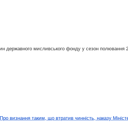
ин державного мисливського фонду у сезон полювання 2
ро визнання таким, що втратив чинність, наказу Міністе