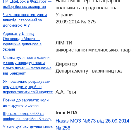
Наказ Міністерства аграрної
HP EliteBook в Фокстрот —
выбор бизнес-экспертов
політики та продовольства
України
Чи можна запатентувати
винахід, створений за
29.09.2014 № 375
допомогою AI?
Адвокат у Вінниці
Олександр Малик —
ЛІМІТИ
юридична допомога в
використання мисливських твар
Україні
Сніжна куля проти лавини:
у якому порядку гасити
Директор
кілька позик — математика
Департаменту тваринництва
від Банкрейт
Як правильно розрахувати
суму кредиту, щоб не
А.А. Гетя
перевантажити свій бюджет
Позика до зарплати: коли
це – зручне рішення
Інші НПА
Що таке номер 0800 та
навіщо він потрібен бізнесу
Наказ МОЗ №673 від 26.09.2014 П
У яких країнах дитина може
№ 256