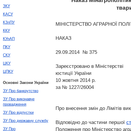
Наказ Мінагрополітик
ЗКУ
твар
КАСУ
КЗпПУ
МІНІСТЕРСТВО АГРАРНОЇ ПОЛ
ККУ
НАКАЗ
КУпАП
ПКУ
29.09.2014 № 375
СКУ
ЦКУ
Зареєстровано в Міністерстві
ЦПКУ
юстиції України
10 жовтня 2014 р.
Основні Закони України
за № 1227/26004
ЗУ Про банкрутство
ЗУ Про виконавче
провадження
Про внесення змін до Лімітів в
ЗУ Про відпустки
ЗУ Про державну службу
Відповідно до частини першої
с
Положення про Міністерство агр
ЗУ Про