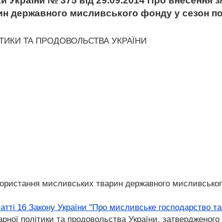
и України № 375 від 29.09.2014 Про внесення 
ин державного мисливського фонду у сезон по
ІТИКИ ТА ПРОДОВОЛЬСТВА УКРАЇНИ
икористання мисливських тварин державного мисливськог
татті 16 Закону України "Про мисливське господарство т
арної політики та продовольства України, затвердженого