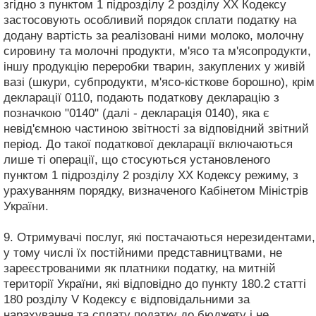
згідно з пунктом 1 підрозділу 2 розділу XX Кодексу
застосовують особливий порядок сплати податку на
додану вартість за реалізовані ними молоко, молочну
сировину та молочні продукти, м'ясо та м'ясопродукти,
іншу продукцію переробки тварин, закуплених у живій
вазі (шкури, субпродукти, м'ясо-кісткове борошно), крім
декларації 0110, подають податкову декларацію з
позначкою "0140" (далі - декларація 0140), яка є
невід'ємною частиною звітності за відповідний звітний
період. До такої податкової декларації включаються
лише ті операції, що стосуються установленого
пунктом 1 підрозділу 2 розділу XX Кодексу режиму, з
урахуванням порядку, визначеного Кабінетом Міністрів
України.
9. Отримувачі послуг, які постачаються нерезидентами,
у тому числі їх постійними представництвами, не
зареєстрованими як платники податку, на митній
території України, які відповідно до пункту 180.2 статті
180 розділу V Кодексу є відповідальними за
нарахування та сплату податку до бюджету і не