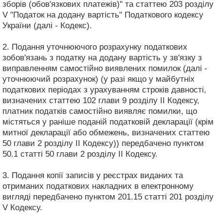
зборів (обов'язкових платежів)" та статтею 203 розділу
V "Податок на додану вартість" Податкового кодексу
України (далі - Кодекс).
2. Подання уточнюючого розрахунку податкових
зобов'язань з податку на додану вартість у зв'язку з
виправленням самостійно виявлених помилок (далі -
уточнюючий розрахунок) (у разі якщо у майбутніх
податкових періодах з урахуванням строків давності,
визначених статтею 102 глави 9 розділу II Кодексу,
платник податків самостійно виявляє помилки, що
містяться у раніше поданій податковій декларації (крім
митної декларації або обмежень, визначених статтею
50 глави 2 розділу II Кодексу)) передбачено пунктом
50.1 статті 50 глави 2 розділу II Кодексу.
3. Подання копії записів у реєстрах виданих та
отриманих податкових накладних в електронному
вигляді передбачено пунктом 201.15 статті 201 розділу
V Кодексу.