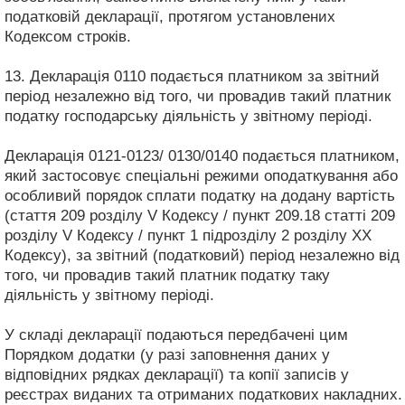
податковій декларації, протягом установлених
Кодексом строків.
13. Декларація 0110 подається платником за звітний
період незалежно від того, чи провадив такий платник
податку господарську діяльність у звітному періоді.
Декларація 0121-0123/ 0130/0140 подається платником,
який застосовує спеціальні режими оподаткування або
особливий порядок сплати податку на додану вартість
(стаття 209 розділу V Кодексу / пункт 209.18 статті 209
розділу V Кодексу / пункт 1 підрозділу 2 розділу XX
Кодексу), за звітний (податковий) період незалежно від
того, чи провадив такий платник податку таку
діяльність у звітному періоді.
У складі декларації подаються передбачені цим
Порядком додатки (у разі заповнення даних у
відповідних рядках декларації) та копії записів у
реєстрах виданих та отриманих податкових накладних.