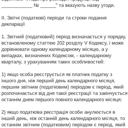
____________ № ______" та вказують назву угоди.
II. Звітні (податкові) періоди та строки подання
декларації
1. Звітний (податковий) період визначається у порядку,
встановленому статтею 202 розділу V Кодексу, і може
дорівнювати одному календарному місяцю, а у
випадках, визначених Кодексом, - календарному
кварталу, з урахуванням таких особливостей:
1) якщо особа реєструється як платник податку з
іншого дня, ніж перший день календарного місяця,
першим звітним (податковим) періодом є період, який
розпочинається від дня такої реєстрації та закінчується
останнім днем першого повного календарного місяця;
2) якщо податкова реєстрація особи анулюється в
інший день, ніж останній день календарного місяця, то
останнім звітним (податковим) періодом є період, який