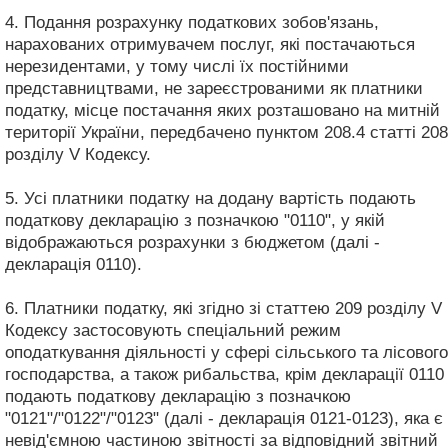
4. Подання розрахунку податкових зобов'язань,
нарахованих отримувачем послуг, які постачаються
нерезидентами, у тому числі їх постійними
представництвами, не зареєстрованими як платники
податку, місце постачання яких розташовано на митній
території України, передбачено пунктом 208.4 статті 208
розділу V Кодексу.
5. Усі платники податку на додану вартість подають
податкову декларацію з позначкою "0110", у якій
відображаються розрахунки з бюджетом (далі -
декларація 0110).
6. Платники податку, які згідно зі статтею 209 розділу V
Кодексу застосовують спеціальний режим
оподаткування діяльності у сфері сільського та лісового
господарства, а також рибальства, крім декларації 0110
подають податкову декларацію з позначкою
"0121"/"0122"/"0123" (далі - декларація 0121-0123), яка є
невід'ємною частиною звітності за відповідний звітний