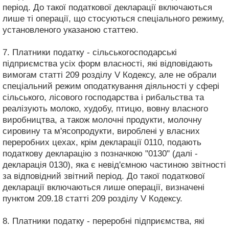
період. До такої податкової декларації включаються
лише ті операції, що стосуються спеціального режиму,
установленого указаною статтею.
7. Платники податку - сільськогосподарські
підприємства усіх форм власності, які відповідають
вимогам статті 209 розділу V Кодексу, але не обрали
спеціальний режим оподаткування діяльності у сфері
сільського, лісового господарства і рибальства та
реалізують молоко, худобу, птицю, вовну власного
виробництва, а також молочні продукти, молочну
сировину та м'ясопродукти, вироблені у власних
переробних цехах, крім декларації 0110, подають
податкову декларацію з позначкою "0130" (далі -
декларація 0130), яка є невід'ємною частиною звітності
за відповідний звітний період. До такої податкової
декларації включаються лише операції, визначені
пунктом 209.18 статті 209 розділу V Кодексу.
8. Платники податку - переробні підприємства, які