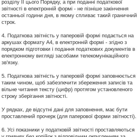
розділу II цього Порядку, а при поданні податкової
звітності в електронній формі - не пізніше закінчення
останньої години дня, в якому спливає такий граничний
строк.
4. Податкова звітність у паперовій формі подається на
аркушах формату А4, в електронній формі - згідно з
порядком підготовки і подання податкових документів в
електронному вигляді засобами телекомунікаційного
зв'язку.
5. Податкова звітність у паперовій формі заповнюється
таким чином, щоб забезпечити збереження записів та
вільне читання тексту (цифр) протягом установленого
строку зберігання звітності.
У рядках, де відсутні дані для заповнення, має бути
проставлений прочерк (для паперової форми звітності).
6. Усі показники у податковій звітності проставляються
у гривнях без копійок з відповідним округленням за