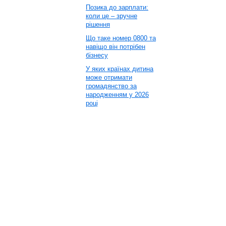
Позика до зарплати:
коли це – зручне
рішення
Що таке номер 0800 та
навіщо він потрібен
бізнесу
У яких країнах дитина
може отримати
громадянство за
народженням у 2026
році