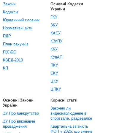
Закони
Основні Кодески
України
Кодекси
ГКУ
Юридичний словник
ЗКУ
Нормативні акти
КАСУ
ПДР
КЗпПУ
План рахунків
ККУ
П(С)БО
КУпАП
КВЕД-2010
ПКУ
КП
СКУ
ЦКУ
ЦПКУ
Основні Закони
Корисні статті
України
Законно ли
ЗУ Про банкрутство
видеонаблюдение в
спортзале, раздевалке
ЗУ Про виконавче
провадження
Квартальна звітність
ФОП у 2026: що змінив