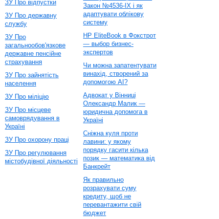
ЗУ Про відпустки
Закон №4536-IX і як
адаптувати облікову
ЗУ Про державну
систему
службу
HP EliteBook в Фокстрот
ЗУ Про
— выбор бизнес-
загальнообов'язкове
экспертов
державне пенсійне
страхування
Чи можна запатентувати
винахід, створений за
ЗУ Про зайнятість
допомогою AI?
населення
Адвокат у Вінниці
ЗУ Про міліцію
Олександр Малик —
ЗУ Про місцеве
юридична допомога в
самоврядування в
Україні
Україні
Сніжна куля проти
ЗУ Про охорону праці
лавини: у якому
порядку гасити кілька
ЗУ Про регулювання
позик — математика від
містобудівної діяльності
Банкрейт
Як правильно
розрахувати суму
кредиту, щоб не
перевантажити свій
бюджет