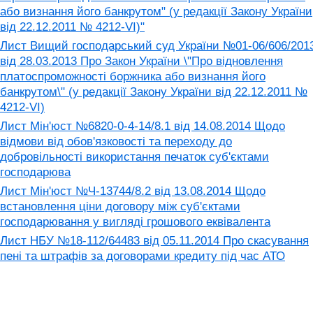
або визнання його банкрутом" (у редакції Закону України
від 22.12.2011 № 4212-VI)"
Лист Вищий господарський суд України №01-06/606/201
від 28.03.2013 Про Закон України \"Про відновлення
платоспроможності боржника або визнання його
банкрутом\" (у редакції Закону України від 22.12.2011 №
4212-VI)
Лист Мін'юст №6820-0-4-14/8.1 від 14.08.2014 Щодо
відмови від обов'язковості та переходу до
добровільності використання печаток суб'єктами
господарюва
Лист Мін'юст №Ч-13744/8.2 від 13.08.2014 Щодо
встановлення ціни договору між суб'єктами
господарювання у вигляді грошового еквівалента
Лист НБУ №18-112/64483 від 05.11.2014 Про скасування
пені та штрафів за договорами кредиту під час АТО