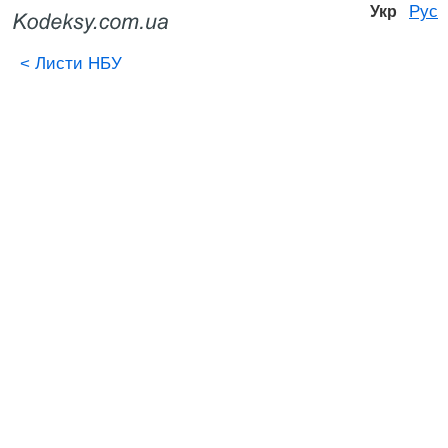
Рус
Укр
<
Листи НБУ