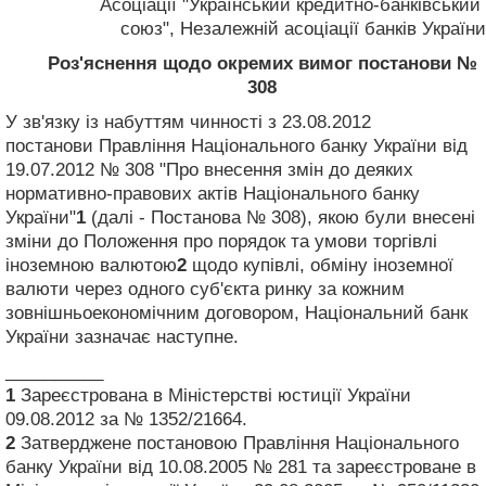
Асоціації "Український кредитно-банківський
союз", Незалежній асоціації банків України
Роз'яснення щодо окремих вимог постанови №
308
У зв'язку із набуттям чинності з 23.08.2012
постанови Правління Національного банку України від
19.07.2012 № 308 "Про внесення змін до деяких
нормативно-правових актів Національного банку
України"
1
(далі - Постанова № 308), якою були внесені
зміни до Положення про порядок та умови торгівлі
іноземною валютою
2
щодо купівлі, обміну іноземної
валюти через одного суб'єкта ринку за кожним
зовнішньоекономічним договором, Національний банк
України зазначає наступне.
__________
1
Зареєстрована в Міністерстві юстиції України
09.08.2012 за № 1352/21664.
2
Затверджене постановою Правління Національного
банку України від 10.08.2005 № 281 та зареєстроване в