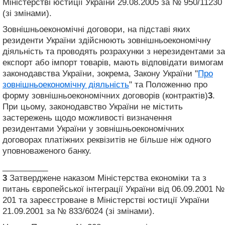
Міністерстві юстиції України 29.08.2005 за № 950/11230
(зі змінами).
Зовнішньоекономічні договори, на підставі яких
резиденти України здійснюють зовнішньоекономічну
діяльність та проводять розрахунки з нерезидентами за
експорт або імпорт товарів, мають відповідати вимогам
законодавства України, зокрема, Закону України "
Про
зовнішньоекономічну діяльність
" та Положенню про
форму зовнішньоекономічних договорів (контрактів)
3
.
При цьому, законодавство України не містить
застережень щодо можливості визначення
резидентами України у зовнішньоекономічних
договорах платіжних реквізитів не більше ніж одного
уповноваженого банку.
__________
3
Затверджене наказом Міністерства економіки та з
питань європейської інтеграції України від 06.09.2001 №
201 та зареєстроване в Міністерстві юстиції України
21.09.2001 за № 833/6024 (зі змінами).