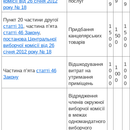
комісії від 26 січня 2012
послуг
9
9
9
року № 18
Пункт 20 частини другої
статті 31
, частина п’ята
1
1
Придбання
1
статті 46 Закону
,
5
5
канцелярських
50
постанова Центральної
0
0
товарів
0
виборчої комісії від 26
0
0
січня 2012 року № 18
Відшкодування
1
1
1
Частина п’ята
статті 46
витрат на
0
0
00
Закону
утримання
0
0
0
приміщень
0
0
Відрядження
членів окружної
виборчої комісії
в межах
одномандатного
виборчого