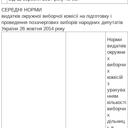
СЕРЕДНІ НОРМИ
видатків окружної виборчої комісії на підготовку і
проведення позачергових виборів народних депутатів
України 26 жовтня 2014 року
Норми
видатків
окружни
х
виборчи
х
комісій
з
урахува
нням
кількості
виборчи
х
дільниц
ь в