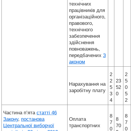
технічних
працівників для
організаційного,
правового,
технічного
забезпечення
здійснення
повноважень,
передбачених
З
аконом
2
2
2
23
5
Нарахування на
5
52
0
заробітну плату
3
0
5
4
2
Частина п’ята
статті 46
8
8
Закону
,
постанова
Оплата
8
7
7
Центральної виборчої
транспортних
70
0
0