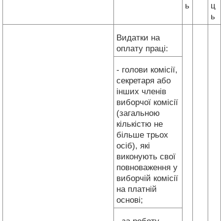
ь
ц
ь
Видатки на
оплату праці:
- голови комісії,
секретаря або
інших членів
виборчої комісії
(загальною
кількістю не
більше трьох
осіб), які
виконують свої
повноваження у
виборчій комісії
на платній
основі;