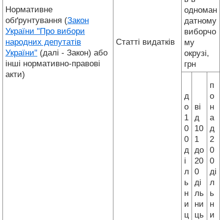
Нормативне
одноман
обґрунтування (
Закон
датному
України "Про вибори
виборчо
народних депутатів
Статті видатків
му
України"
(далі - Закон) або
окрузі,
інші нормативно-правові
грн
акти)
п
д
о
о
ві
н
1
д
а
0
10
д
0
1
2
д
до
0
і
20
0
л
0
ді
ь
ді
л
н
ль
ь
и
ни
н
ц
ць
и