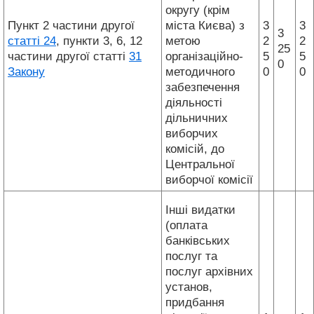
округу (крім
Пункт 2 частини другої
міста Києва) з
3
3
3
статті 24
, пункти 3, 6, 12
метою
2
2
25
частини другої статті
31
організаційно-
5
5
0
Закону
методичного
0
0
забезпечення
діяльності
дільничних
виборчих
комісій, до
Центральної
виборчої комісії
Інші видатки
(оплата
банківських
послуг та
послуг архівних
установ,
придбання