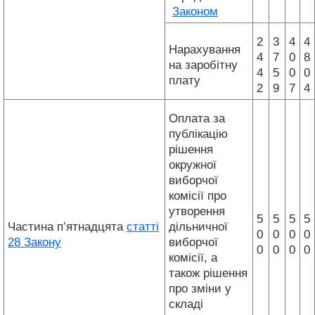
Законом
2
3
4
4
Нарахування
4
7
0
8
на заробітну
4
5
0
0
плату
2
9
7
4
Оплата за
публікацію
рішення
окружної
виборчої
комісії про
утворення
5
5
5
5
Частина п’ятнадцята
статті
дільничної
0
0
0
0
28 Закону
виборчої
0
0
0
0
комісії, а
також рішення
про зміни у
складі