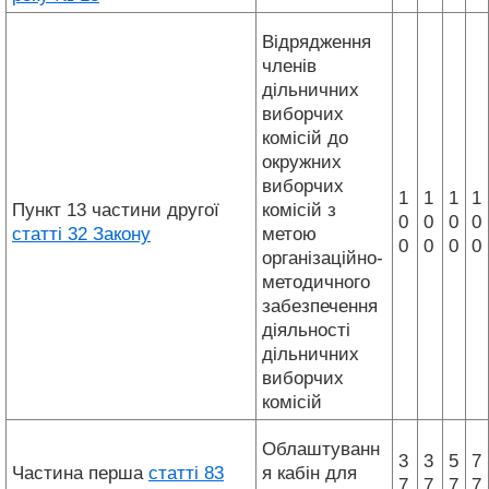
Відрядження
членів
дільничних
виборчих
комісій до
окружних
виборчих
1
1
1
1
Пункт 13 частини другої
комісій з
0
0
0
0
статті 32 Закону
метою
0
0
0
0
організаційно-
методичного
забезпечення
діяльності
дільничних
виборчих
комісій
Облаштуванн
3
3
5
7
Частина перша
статті 83
я кабін для
7
7
7
7