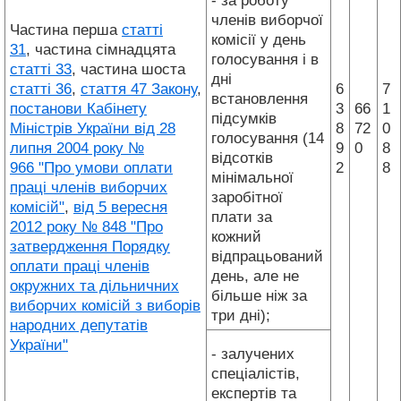
- за роботу
членів виборчої
Частина перша
статті
комісії у день
31
, частина сімнадцята
голосування і в
статті 33
, частина шоста
дні
статті 36
,
стаття 47 Закону
,
6
7
встановлення
постанови Кабінету
3
66
1
підсумків
Міністрів України від 28
8
72
0
голосування (14
липня 2004 року №
9
0
8
відсотків
966 "Про умови оплати
2
8
мінімальної
праці членів виборчих
заробітної
комісій"
,
від 5 вересня
плати за
2012 року № 848 "Про
кожний
затвердження Порядку
відпрацьований
оплати праці членів
день, але не
окружних та дільничних
більше ніж за
виборчих комісій з виборів
три дні);
народних депутатів
України"
- залучених
спеціалістів,
експертів та