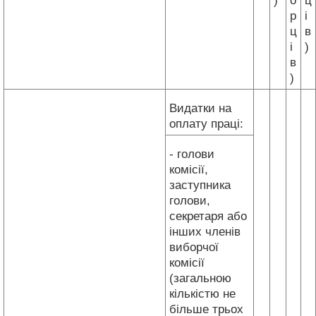
)
о
ц
р
і
ц
в
і
)
в
)
Видатки на
оплату праці:
- голови
комісії,
заступника
голови,
секретаря або
інших членів
виборчої
комісії
(загальною
кількістю не
більше трьох