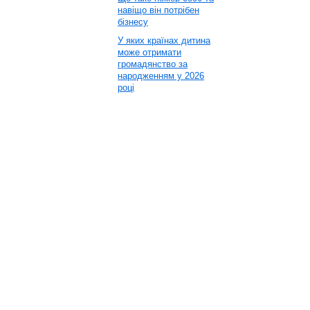
навіщо він потрібен
бізнесу
У яких країнах дитина
може отримати
громадянство за
народженням у 2026
році