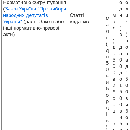
Нормативне обґрунтування
е
е
(
Закон України "Про вибори
д
л
народних депутатів
Статті
м
н
и
м
України"
(далі - Закон) або
видатків
а
і
к
а
інші нормативно-правові
л
(
і
л
акти)
і
в
(
і
(
і
п
(
д
д
о
д
о
5
н
о
5
0
а
5
0
0
д
0
0
д
1
в
в
о
5
и
и
1
0
б
б
5
0
о
о
0
в
р
р
0
и
ц
ц
в
б
і
і
и
о
в
в
б
р
)