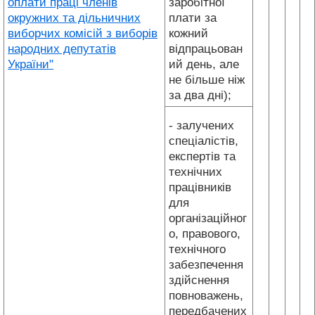
оплати праці членів
заробітної
окружних та дільничних
плати за
виборчих комісій з виборів
кожний
народних депутатів
відпрацьован
України"
ий день, але
не більше ніж
за два дні);
- залучених
спеціалістів,
експертів та
технічних
працівників
для
організаційног
о, правового,
технічного
забезпечення
здійснення
повноважень,
передбачених