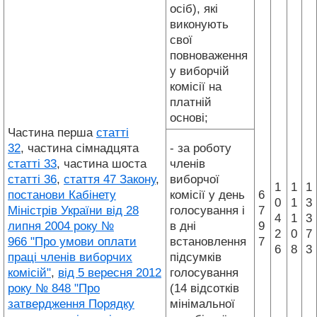
осіб), які
виконують
свої
повноваження
у виборчій
комісії на
платній
основі;
Частина перша
статті
32
, частина сімнадцята
- за роботу
статті 33
, частина шоста
членів
статті 36
,
стаття 47 Закону
,
виборчої
1
1
1
постанови Кабінету
комісії у день
6
0
1
3
Міністрів України від 28
голосування і
7
4
1
3
липня 2004 року №
в дні
9
2
0
7
966 "Про умови оплати
встановлення
7
6
8
3
праці членів виборчих
підсумків
комісій"
,
від 5 вересня 2012
голосування
року № 848 "Про
(14 відсотків
затвердження Порядку
мінімальної