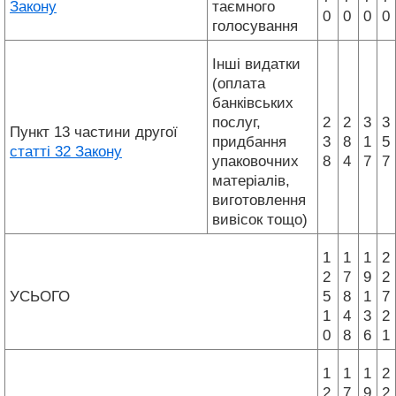
Закону
таємного
0
0
0
0
голосування
Інші видатки
(оплата
банківських
послуг,
2
2
3
3
Пункт 13 частини другої
придбання
3
8
1
5
статті 32 Закону
упаковочних
8
4
7
7
матеріалів,
виготовлення
вивісок тощо)
1
1
1
2
2
7
9
2
УСЬОГО
5
8
1
7
1
4
3
2
0
8
6
1
1
1
1
2
2
7
9
2