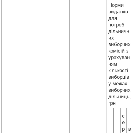
Норми
видатків
для
потреб
дільничн
их
виборчих
комісій з
урахуван
ням
кількості
виборців
у межах
виборчих
дільниць,
грн
с
е
р
в