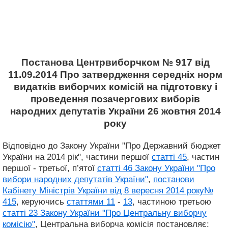
Постанова Центрвиборчком № 917 від
11.09.2014 Про затвердження середніх норм
видатків виборчих комісій на підготовку і
проведення позачергових виборів
народних депутатів України 26 жовтня 2014
року
Відповідно до Закону України "Про Державний бюджет
України на 2014 рік", частини першої
статті 45
, частин
першої - третьої, п’ятої
статті 46 Закону України "Про
вибори народних депутатів України"
,
постанови
Кабінету Міністрів України від 8 вересня 2014 року№
415
, керуючись
статтями 11
-
13
, частиною третьою
статті 23 Закону України "Про Центральну виборчу
комісію"
, Центральна виборча комісія постановляє: