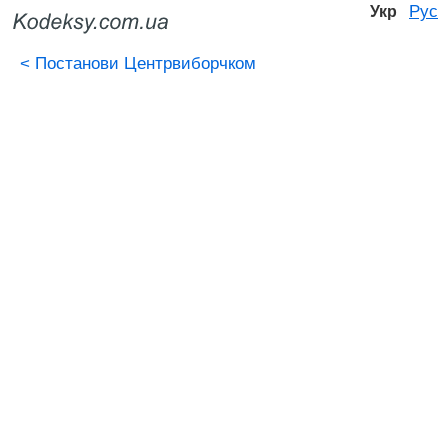
Рус
Укр
<
Постанови Центрвиборчком