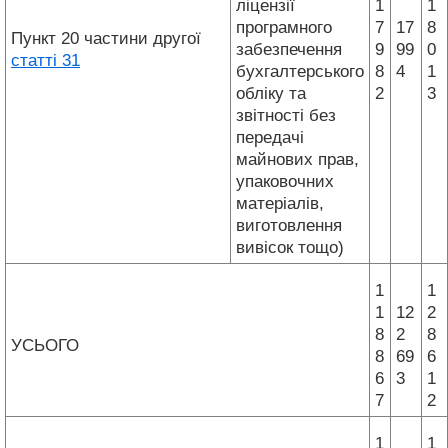
ліцензії
1
1
програмного
7
17
8
Пункт 20 частини другої
забезпечення
9
99
0
статті 31
бухгалтерського
8
4
1
обліку та
2
3
звітності без
передачі
майнових прав,
упаковочних
матеріалів,
виготовлення
вивісок тощо)
1
1
1
12
2
8
2
8
УСЬОГО
8
69
6
6
3
1
7
2
1
1