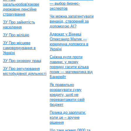
— выбор бизнес-
загальнообов'язкове
экспертов
державне пенсійне
страхування
Чи можна запатентувати
винахід, створений за
ЗУ Про зайнятість
допомогою AI?
населення
Адвокат у Вінниці
ЗУ Про міліцію
Олександр Малик —
ЗУ Про місцеве
юридична допомога в
самоврядування в
Україні
Україні
Сніжна куля проти
ЗУ Про охорону праці
лавини: у якому
порядку гасити кілька
ЗУ Про регулювання
позик — математика від
містобудівної діяльності
Банкрейт
Як правильно
розрахувати суму
кредиту, щоб не
перевантажити свій
бюджет
Позика до зарплати:
коли це – зручне
рішення
Що таке номер 0800 та