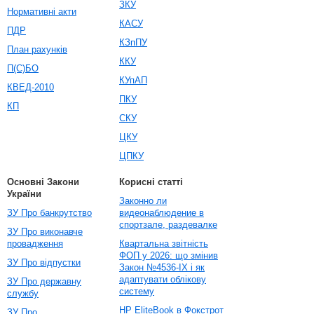
ЗКУ
Нормативні акти
КАСУ
ПДР
КЗпПУ
План рахунків
ККУ
П(С)БО
КУпАП
КВЕД-2010
ПКУ
КП
СКУ
ЦКУ
ЦПКУ
Основні Закони
Корисні статті
України
Законно ли
ЗУ Про банкрутство
видеонаблюдение в
спортзале, раздевалке
ЗУ Про виконавче
провадження
Квартальна звітність
ФОП у 2026: що змінив
ЗУ Про відпустки
Закон №4536-IX і як
адаптувати облікову
ЗУ Про державну
систему
службу
HP EliteBook в Фокстрот
ЗУ Про