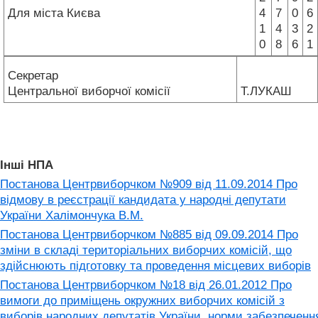
Для міста Києва
4
7
0
6
1
4
3
2
0
8
6
1
Секретар
Центральної виборчої комісії
Т.ЛУКАШ
Інші НПА
Постанова Центрвиборчком №909 від 11.09.2014 Про
відмову в реєстрації кандидата у народні депутати
України Халімончука В.М.
Постанова Центрвиборчком №885 від 09.09.2014 Про
зміни в складі територіальних виборчих комісій, що
здійснюють підготовку та проведення місцевих виборів
Постанова Центрвиборчком №18 від 26.01.2012 Про
вимоги до приміщень окружних виборчих комісій з
виборів народних депутатів України, норми забезпеченн