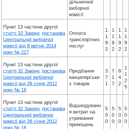
дільничної
виборчої
комісії
Пункт 13 частини другої
1
1
1
1
статті 32 Закону
,
постанова
Оплата
1
1
1
1
Центральної виборчої
транспортних
9
9
9
9
комісії від 8 квітня 2014
послуг
2
2
2
2
року № 227
Пункт 13 частини другої
1
статті 32 Закону
,
постанова
Придбання
3
7
8
1
Центральної виборчої
канцелярськи
7
1
4
2
комісії від 26 січня 2012
х товарів
1
7
2
5
року № 18
Пункт 13 частини другої
Відшкодуванн
статті 32 Закону
,
постанова
5
5
5
5
я витрат на
Центральної виборчої
0
0
0
0
утримання
комісії від 26 січня 2012
0
0
0
0
приміщень
року № 18