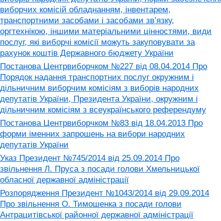
виборчих комісій обладнанням, інвентарем,
транспортними засобами і засобами зв’язку,
оргтехнікою, іншими матеріальними цінностями, види
послуг, які виборчі комісії можуть закуповувати за
рахунок коштів Державного бюджету України
Постанова Центрвиборчком №227 від 08.04.2014 Про
Порядок надання транспортних послуг окружним і
дільничним виборчим комісіям з виборів народних
депутатів України, Президента України, окружним і
дільничним комісіям з всеукраїнського референдуму
Постанова Центрвиборчком №83 від 18.04.2013 Про
форми іменних запрошень на вибори народних
депутатів України
Указ Президент №745/2014 від 25.09.2014 Про
звільнення Л. Пруса з посади голови Хмельницької
обласної державної адміністрації
Розпорядження Президент №1043/2014 від 29.09.2014
Про звільнення О. Тимошенка з посади голови
Антрацитівської районної державної адміністрації