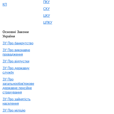
ПКУ
КП
СКУ
ЦКУ
ЦПКУ
Основні Закони
України
ЗУ Про банкрутство
ЗУ Про виконавче
провадження
ЗУ Про відпустки
ЗУ Про державну
службу
ЗУ Про
загальнообов'язкове
державне пенсійне
страхування
ЗУ Про зайнятість
населення
ЗУ Про міліцію