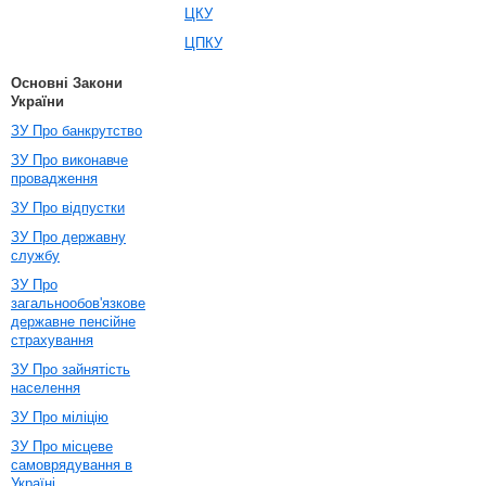
ЦКУ
ЦПКУ
Основні Закони
України
ЗУ Про банкрутство
ЗУ Про виконавче
провадження
ЗУ Про відпустки
ЗУ Про державну
службу
ЗУ Про
загальнообов'язкове
державне пенсійне
страхування
ЗУ Про зайнятість
населення
ЗУ Про міліцію
ЗУ Про місцеве
самоврядування в
Україні