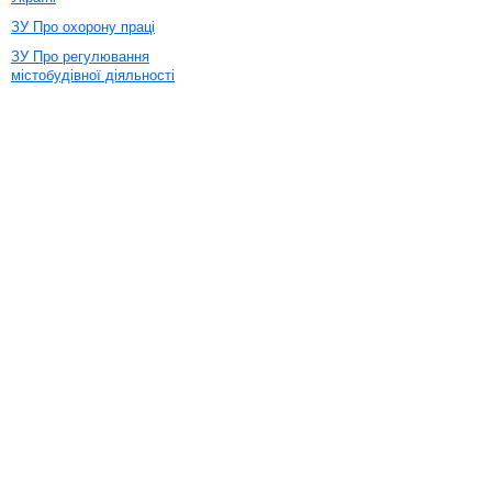
ЗУ Про охорону праці
ЗУ Про регулювання
містобудівної діяльності