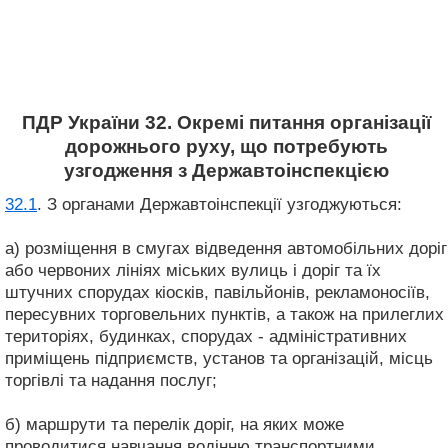
ПДР України 32. Окремі питання організації
дорожнього руху, що потребують
узгодження з Державтоінспекцією
32.1
. З органами Державтоінспекції узгоджуються:
а) розміщення в смугах відведення автомобільних доріг
або червоних лініях міських вулиць і доріг та їх
штучних спорудах кіосків, павільйонів, рекламоносіїв,
пересувних торговельних пунктів, а також на прилеглих
територіях, будинках, спорудах - адміністративних
приміщень підприємств, установ та організацій, місць
торгівлі та надання послуг;
б) маршрути та перелік доріг, на яких може
проводитися навчання водінню транспортними