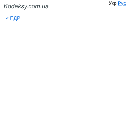
Рус
Укр
<
ПДР