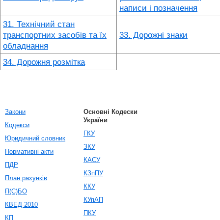
написи і позначення
31. Технічний стан
транспортних засобів та їх
33. Дорожні знаки
обладнання
34. Дорожня розмітка
Закони
Основні Кодески
України
Кодекси
ГКУ
Юридичний словник
ЗКУ
Нормативні акти
КАСУ
ПДР
КЗпПУ
План рахунків
ККУ
П(С)БО
КУпАП
КВЕД-2010
ПКУ
КП