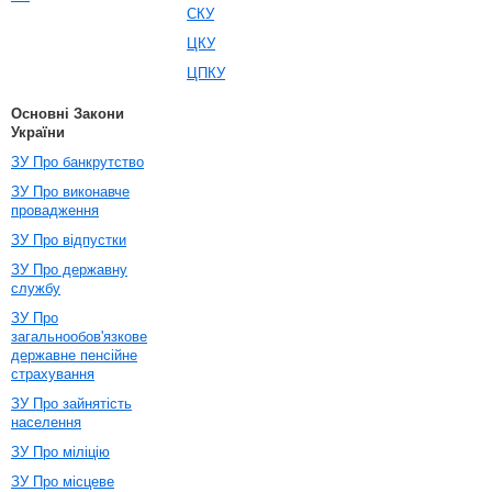
СКУ
ЦКУ
ЦПКУ
Основні Закони
України
ЗУ Про банкрутство
ЗУ Про виконавче
провадження
ЗУ Про відпустки
ЗУ Про державну
службу
ЗУ Про
загальнообов'язкове
державне пенсійне
страхування
ЗУ Про зайнятість
населення
ЗУ Про міліцію
ЗУ Про місцеве