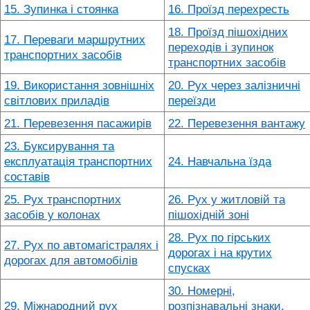
15. Зупинка і стоянка
16. Проїзд перехресть
18. Проїзд пішохідних
17. Переваги маршрутних
переходів і зупинок
транспортних засобів
транспортних засобів
19. Використання зовнішніх
20. Рух через залізничні
світлових приладів
переїзди
21. Перевезення пасажирів
22. Перевезення вантажу
23. Буксирування та
експлуатація транспортних
24. Навчальна їзда
составів
25. Рух транспортних
26. Рух у житловій та
засобів у колонах
пішохідній зоні
28. Рух по гірських
27. Рух по автомагістралях і
дорогах і на крутих
дорогах для автомобілів
спусках
30. Номерні,
29. Міжнародний рух
розпізнавальні знаки,