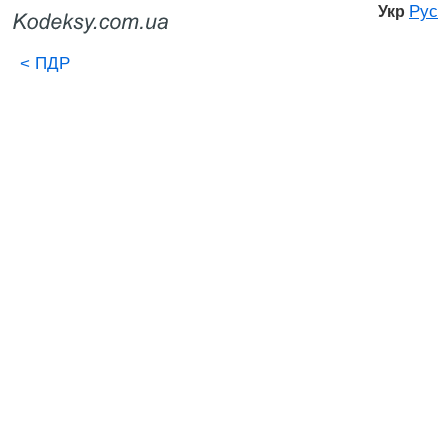
Рус
Укр
<
ПДР