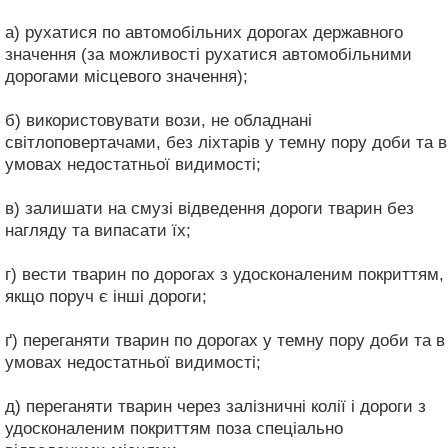
а) рухатися по автомобільних дорогах державного
значення (за можливості рухатися автомобільними
дорогами місцевого значення);
б) використовувати вози, не обладнані
світлоповертачами, без ліхтарів у темну пору доби та в
умовах недостатньої видимості;
в) залишати на смузі відведення дороги тварин без
нагляду та випасати їх;
г) вести тварин по дорогах з удосконаленим покриттям,
якщо поруч є інші дороги;
ґ) переганяти тварин по дорогах у темну пору доби та в
умовах недостатньої видимості;
д) переганяти тварин через залізничні колії і дороги з
удосконаленим покриттям поза спеціально