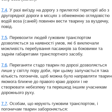
7.4
. У разі виїзду на дорогу з прилеглої території або з
другорядної дороги в місцях з обмеженою оглядовістю
водій воза (саней) повинен вести тварину за вуздечку,
повід.
7.5
. Перевозити людей гужовим транспортом
дозволяється за наявності умов, які б виключали
можливість перебування пасажирів за боковими та
заднім габаритами транспортного засобу.
7.6
. Переганяти стадо тварин по дорозі дозволяється
лише у світлу пору доби, при цьому залучається така
кількість погоничів, щоб можна було направляти тварин
якомога ближче до правого краю дороги і не
створювати небезпеку та перешкод іншим учасникам
дорожнього руху.
7.7
. Особам, що керують гужовим транспортом, і
погоничам тварин забороняється: