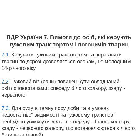
ПДР України 7. Вимоги до осіб, які керують
гужовим транспортом і погоничів тварин
7.1
. Керувати гужовим транспортом та переганяти
тварин по дорозі дозволяється особам, не молодшим
14-річного віку.
7.2
. Гужовий віз (сани) повинен бути обладнаний
світлоповертачами: спереду білого кольору, ззаду -
червоного.
7.3
. Для руху в темну пору доби та в умовах
недостатньої видимості на гужовому транспорті
необхідно увімкнути ліхтарі: спереду - білого кольору,
ззаду - червоного кольору, що встановлюються з лівого
боку воза (саней).