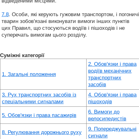
відведеними місцями.
7.8
. Особи, які керують гужовим транспортом, і погоничі
тварин зобов'язані виконувати вимоги інших пунктів
цих Правил, що стосуються водіїв і пішоходів і не
суперечать вимогам цього розділу.
Суміжні категорії
2. Обов'язки і права
водіїв механічних
1. Загальні положення
транспортних
засобів
3. Рух транспортних засобів із
4. Обов'язки і права
спеціальними сигналами
пішоходів
6. Вимоги до
5. Обов'язки і права пасажирів
велосипедистів
9. Попереджувальні
8. Регулювання дорожнього руху
сигнали