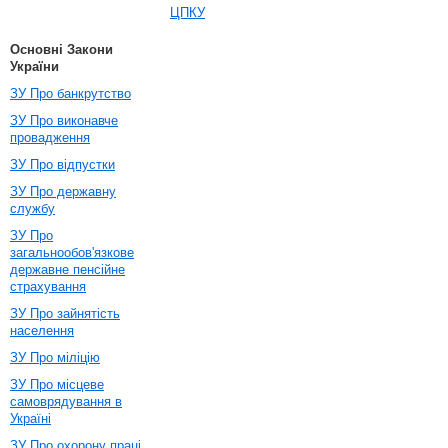
ЦПКУ
Основні Закони
України
ЗУ Про банкрутство
ЗУ Про виконавче
провадження
ЗУ Про відпустки
ЗУ Про державну
службу
ЗУ Про
загальнообов'язкове
державне пенсійне
страхування
ЗУ Про зайнятість
населення
ЗУ Про міліцію
ЗУ Про місцеве
самоврядування в
Україні
ЗУ Про охорону праці