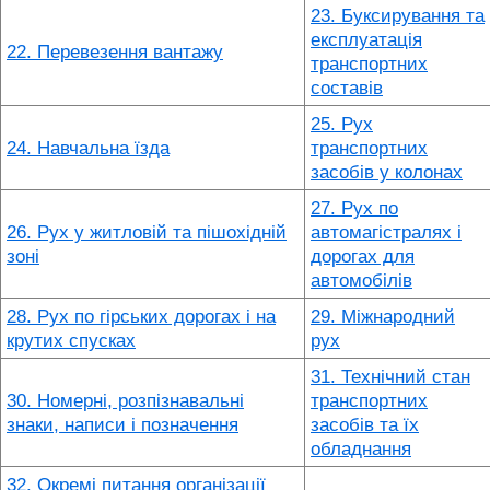
23. Буксирування та
експлуатація
22. Перевезення вантажу
транспортних
составів
25. Рух
24. Навчальна їзда
транспортних
засобів у колонах
27. Рух по
26. Рух у житловій та пішохідній
автомагістралях і
зоні
дорогах для
автомобілів
28. Рух по гірських дорогах і на
29. Міжнародний
крутих спусках
рух
31. Технічний стан
30. Номерні, розпізнавальні
транспортних
знаки, написи і позначення
засобів та їх
обладнання
32. Окремі питання організації