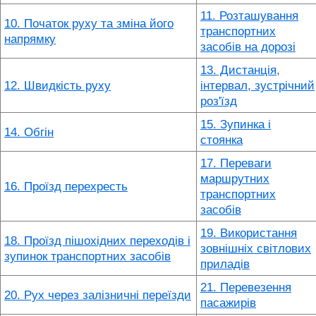
11. Розташування
10. Початок руху та зміна його
транспортних
напрямку
засобів на дорозі
13. Дистанція,
12. Швидкість руху
інтервал, зустрічний
роз'їзд
15. Зупинка і
14. Обгін
стоянка
17. Переваги
маршрутних
16. Проїзд перехресть
транспортних
засобів
19. Використання
18. Проїзд пішохідних переходів і
зовнішніх світлових
зупинок транспортних засобів
приладів
21. Перевезення
20. Рух через залізничні переїзди
пасажирів