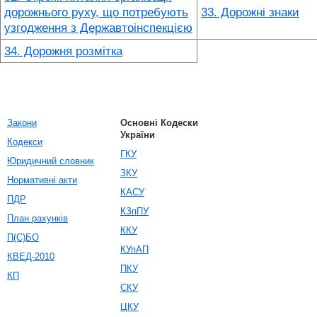
дорожнього руху, що потребують
33. Дорожні знаки
узгодження з Державтоінспекцією
34. Дорожня розмітка
Закони
Основні Кодески
України
Кодекси
ГКУ
Юридичний словник
ЗКУ
Нормативні акти
КАСУ
ПДР
КЗпПУ
План рахунків
ККУ
П(С)БО
КУпАП
КВЕД-2010
ПКУ
КП
СКУ
ЦКУ