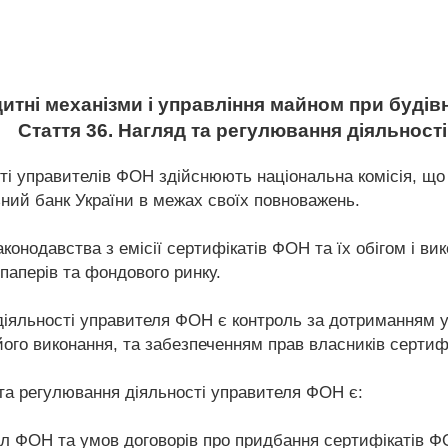
тні механізми і управління майном при будівн
Стаття 36. Нагляд та регулювання діяльност
ті управителів ФОН здійснюють національна комісія, що
ьний банк України в межах своїх повноважень.
онодавства з емісії сертифікатів ФОН та їх обігом і в
паперів та фондового ринку.
іяльності управителя ФОН є контроль за дотриманням у
його виконання, та забезпеченням прав власників сертиф
а регулювання діяльності управителя ФОН є:
ил ФОН та умов договорів про придбання сертифікатів 