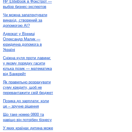
HP EliteBook в Фокстрот —
выбор бизнес-экспертов
Чи можна запатентувати
винахід, створений за
допомогою AI?
Адвокат у Вінниці
Олександр Малик —
юридична допомога в
Україні
Сніжна куля проти лавини:
у якому порядку гасити
кілька позик — математика
від Банкрейт
Як правильно розрахувати
суму кредиту, щоб не
перевантажити свій бюджет
Позика до зарплати: коли
це – зручне рішення
Що таке номер 0800 та
навіщо він потрібен бізнесу
У яких країнах дитина може