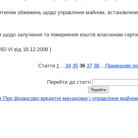
ителем обмежень щодо управління майном, встановлени
м щодо залучення та повернення коштів власникам серт
92-VI від 18.12.2008 }
Стаття
1
...
34
35
36
37
38
...
Прикінцеві п
Перейти до статті
и Про фінансово-кредитні механізми і управління майном