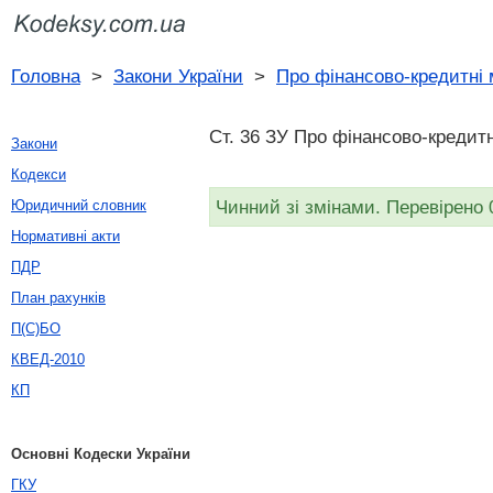
Головна
>
Закони України
>
Про фінансово-кредитні 
Ст. 36 ЗУ Про фінансово-кредитн
Закони
Кодекси
Чинний зі змінами. Перевірено 
Юридичний словник
Нормативні акти
ПДР
План рахунків
П(С)БО
КВЕД-2010
КП
Основні Кодески України
ГКУ