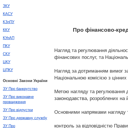
ЗКУ
КАСУ
КЗпПУ
Про фінансово-креди
ККУ
КУпАП
ПКУ
Нагляд та регулювання діяльнос
СКУ
фінансових послуг, та Націонал
ЦКУ
ЦПКУ
Нагляд за дотриманням вимог зак
Національною комісією з цінних 
Основні Закони України
ЗУ Про банкрутство
Метою нагляду та регулювання д
ЗУ Про виконавче
законодавства, розроблених на 
провадження
ЗУ Про відпустки
Основними напрямами нагляду т
ЗУ Про державну службу
контроль за відповідністю Прав
ЗУ Про