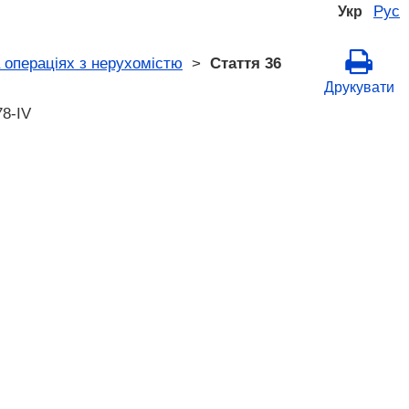
Рус
Укр
 операціях з нерухомістю
>
Стаття 36
Друкувати
78-IV