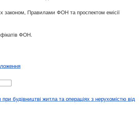
х законом, Правилами ФОН та проспектом емісії
ифікатів ФОН.
оложення
 при будівництві житла та операціях з нерухомістю від