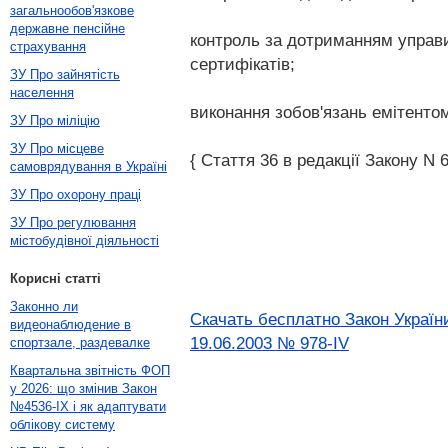
загальнообов'язкове
державне пенсійне
контроль за дотриманням управ
страхування
сертифікатів;
ЗУ Про зайнятість
населення
виконання зобов'язань емітенто
ЗУ Про міліцію
ЗУ Про місцеве
{ Стаття 36 в редакції Закону N 6
самоврядування в Україні
ЗУ Про охорону праці
ЗУ Про регулювання
містобудівної діяльності
Корисні статті
Законно ли
Скачать бесплатно Закон Україн
видеонаблюдение в
19.06.2003 № 978-IV
спортзале, раздевалке
Квартальна звітність ФОП
у 2026: що змінив Закон
№4536-IX і як адаптувати
облікову систему