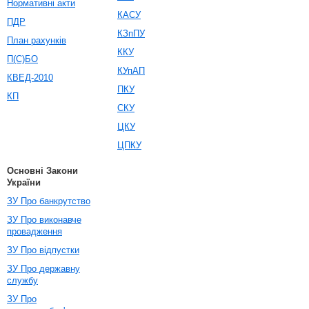
Нормативні акти
КАСУ
ПДР
КЗпПУ
План рахунків
ККУ
П(С)БО
КУпАП
КВЕД-2010
ПКУ
КП
СКУ
ЦКУ
ЦПКУ
Основні Закони
України
ЗУ Про банкрутство
ЗУ Про виконавче
провадження
ЗУ Про відпустки
ЗУ Про державну
службу
ЗУ Про