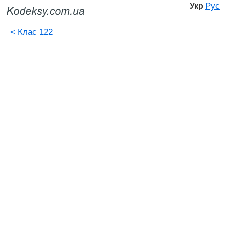
Рус
Укр
<
Клас 122