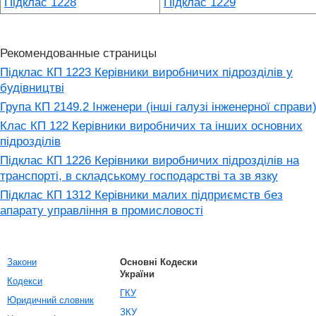
Підклас 1228
Підклас 1229
Рекомендованные страницы
Підклас КП 1223 Керівники виробничих підрозділів у
будівництві
Група КП 2149.2 Інженери (інші галузі інженерної справи
Клас КП 122 Керівники виробничих та інших основних
підрозділів
Підклас КП 1226 Керівники виробничих підрозділів на
транспорті, в складському господарстві та зв язку
Підклас КП 1312 Керівники малих підприємств без
апарату управління в промисловості
Закони
Основні Кодески
України
Кодекси
ГКУ
Юридичний словник
ЗКУ