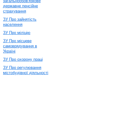
загальнообов'язкове
державне пенсійне
страхування
ЗУ Про зайнятість
населення
ЗУ Про міліцію
ЗУ Про місцеве
самоврядування в
Україні
ЗУ Про охорону праці
ЗУ Про регулювання
містобудівної діяльності