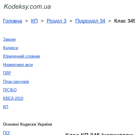
Головна
>
КП
>
Розділ 3
>
Підрозділ 34
>
Клас 34
Закони
Кодекси
Юридичний словник
Нормативні акти
ПДР
План рахунків
П(С)БО
КВЕД-2010
КП
Основні Кодески України
ГКУ