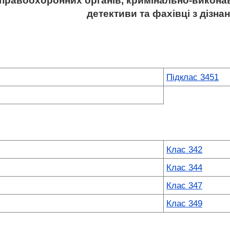
 правоохоронних органів, кримінально-виконав
детективи та фахівці з дізна
Підклас 3451
Клас 342
Клас 344
Клас 347
Клас 349