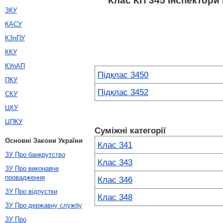
Клас КП 345 Інспектори
ЗКУ
КАСУ
КЗпПУ
ККУ
КУпАП
Підклас 3450
ПКУ
Підклас 3452
СКУ
ЦКУ
ЦПКУ
Суміжні категорії
Основні Закони України
Клас 341
ЗУ Про банкрутство
Клас 343
ЗУ Про виконавче
провадження
Клас 346
ЗУ Про відпустки
Клас 348
ЗУ Про державну службу
ЗУ Про