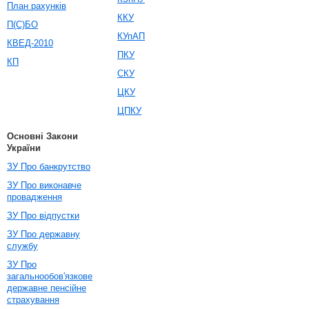
План рахунків
ККУ
П(С)БО
КУпАП
КВЕД-2010
ПКУ
КП
СКУ
ЦКУ
ЦПКУ
Основні Закони
України
ЗУ Про банкрутство
ЗУ Про виконавче
провадження
ЗУ Про відпустки
ЗУ Про державну
службу
ЗУ Про
загальнообов'язкове
державне пенсійне
страхування