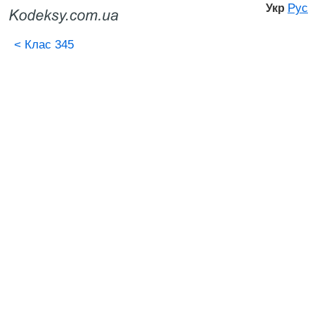
Рус
Укр
<
Клас 345