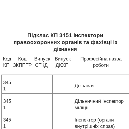
Підклас КП 3451 Інспектори
правоохоронних органів та фахівці із
дізнання
Код
Код
Випуск
Випуск
Професійна назва
КП
ЗКППТР
ЄТКД
ДКХП
роботи
345
Дізнавач
1
345
Дільничний інспектор
1
міліції
345
Інспектор (органи
1
внутрішніх справ)