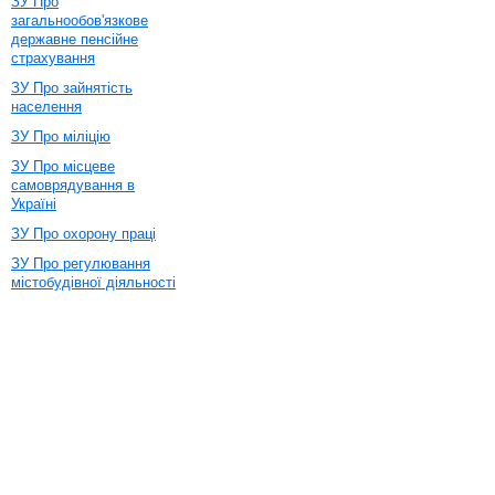
ЗУ Про
загальнообов'язкове
державне пенсійне
страхування
ЗУ Про зайнятість
населення
ЗУ Про міліцію
ЗУ Про місцеве
самоврядування в
Україні
ЗУ Про охорону праці
ЗУ Про регулювання
містобудівної діяльності