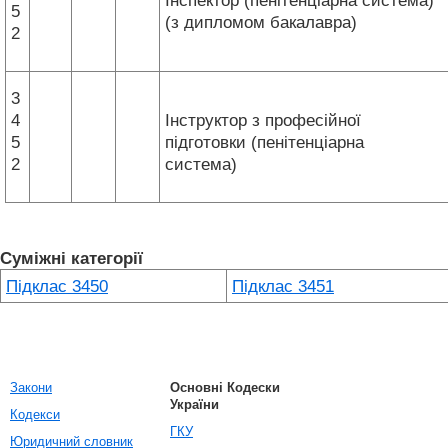
Інспектор (пенітенціарна система)
5
(з дипломом бакалавра)
2
3
4
Інструктор з професійної
5
підготовки (пенітенціарна
2
система)
Суміжні категорії
Підклас 3450
Підклас 3451
Закони
Основні Кодески
України
Кодекси
ГКУ
Юридичний словник