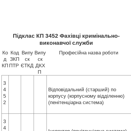
Підклас КП 3452 Фахівці кримінально-
виконавчої служби
Ко
Код
Випу
Випу
Професійна назва роботи
д
ЗКП
ск
ск
КП
ПТР
ЄТКД
ДКХ
П
3
4
Відповідальний (старший) по
5
корпусу (корпусному відділенню)
2
(пенітенціарна система)
3
4