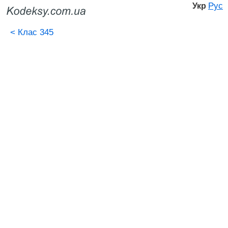
Рус
Укр
<
Клас 345