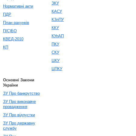
ЗКУ
Нормативні акти
КАСУ
ПДР
КЗпПУ
План рахунків
ККУ
П(С)БО
КУпАП
КВЕД-2010
ПКУ
КП
СКУ
ЦКУ
ЦПКУ
Основні Закони
України
ЗУ Про банкрутство
ЗУ Про виконавче
провадження
ЗУ Про відпустки
ЗУ Про державну
службу