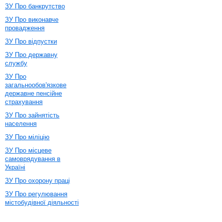
ЗУ Про банкрутство
ЗУ Про виконавче
провадження
ЗУ Про відпустки
ЗУ Про державну
службу
ЗУ Про
загальнообов'язкове
державне пенсійне
страхування
ЗУ Про зайнятість
населення
ЗУ Про міліцію
ЗУ Про місцеве
самоврядування в
Україні
ЗУ Про охорону праці
ЗУ Про регулювання
містобудівної діяльності