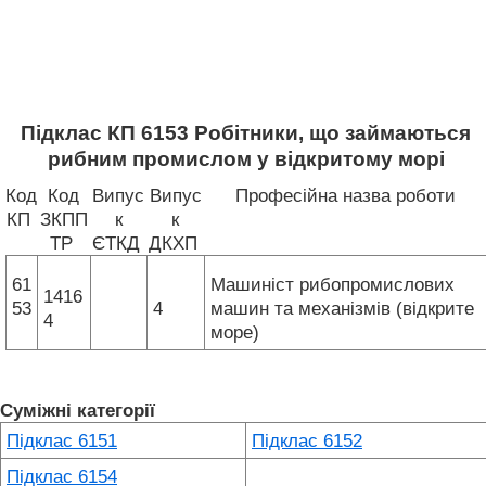
Підклас КП 6153 Робітники, що займаються
рибним промислом у відкритому морі
Код
Код
Випус
Випус
Професійна назва роботи
КП
ЗКПП
к
к
ТР
ЄТКД
ДКХП
61
Машиніст рибопромислових
1416
53
4
машин та механізмів (відкрите
4
море)
Суміжні категорії
Підклас 6151
Підклас 6152
Підклас 6154