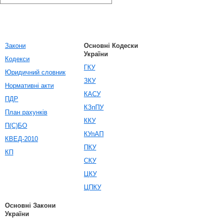
Закони
Основні Кодески
України
Кодекси
ГКУ
Юридичний словник
ЗКУ
Нормативні акти
КАСУ
ПДР
КЗпПУ
План рахунків
ККУ
П(С)БО
КУпАП
КВЕД-2010
ПКУ
КП
СКУ
ЦКУ
ЦПКУ
Основні Закони
України