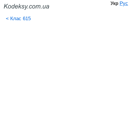
Рус
Укр
<
Клас 615