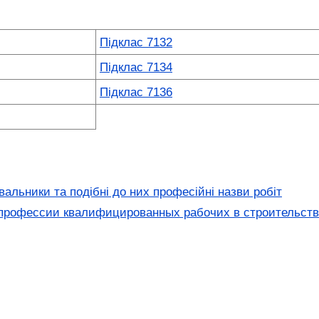
Підклас 7132
Підклас 7134
Підклас 7136
альники та подібні до них професійні назви робіт
 профессии квалифицированных рабочих в строительст