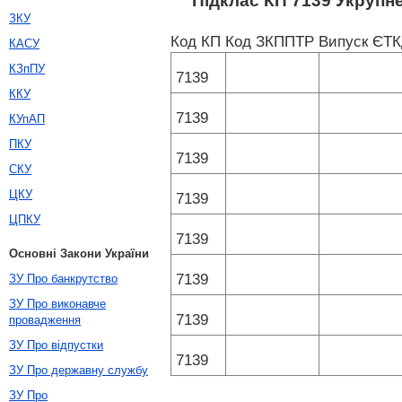
Підклас КП 7139 Укрупне
ЗКУ
Код КП
Код ЗКППТР
Випуск ЄТ
КАСУ
КЗпПУ
7139
ККУ
7139
КУпАП
ПКУ
7139
СКУ
ЦКУ
7139
ЦПКУ
7139
Основні Закони України
7139
ЗУ Про банкрутство
ЗУ Про виконавче
7139
провадження
ЗУ Про відпустки
7139
ЗУ Про державну службу
ЗУ Про