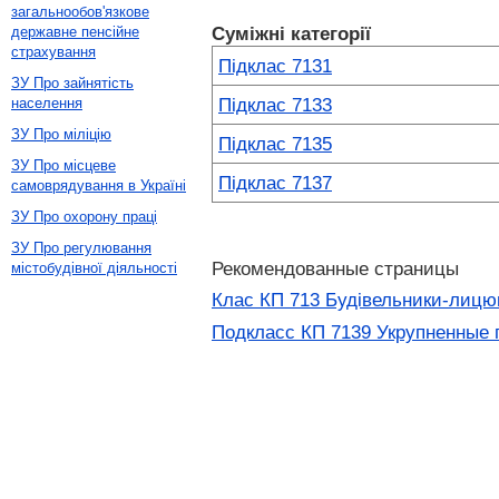
загальнообов'язкове
Суміжні категорії
державне пенсійне
страхування
Підклас 7131
ЗУ Про зайнятість
Підклас 7133
населення
ЗУ Про міліцію
Підклас 7135
ЗУ Про місцеве
Підклас 7137
самоврядування в Україні
ЗУ Про охорону праці
ЗУ Про регулювання
Рекомендованные страницы
містобудівної діяльності
Клас КП 713 Будівельники-лицюв
Подкласс КП 7139 Укрупненные