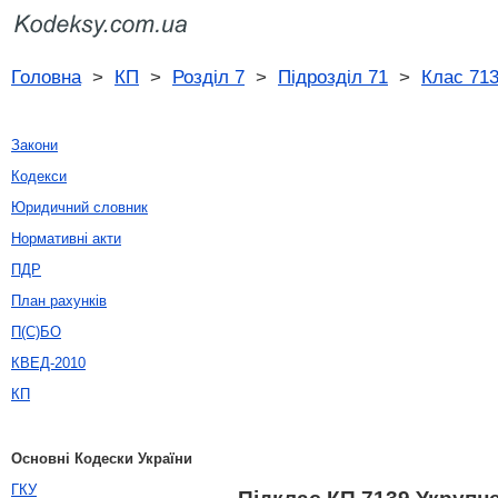
Головна
>
КП
>
Розділ 7
>
Підрозділ 71
>
Клас 71
Закони
Кодекси
Юридичний словник
Нормативні акти
ПДР
План рахунків
П(С)БО
КВЕД-2010
КП
Основні Кодески України
ГКУ