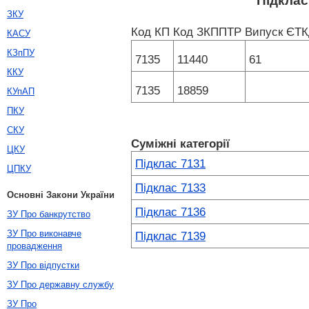
Підклас
ЗКУ
Код КП
Код ЗКППТР
Випуск ЄТ
КАСУ
КЗпПУ
7135
11440
61
ККУ
7135
18859
КУпАП
ПКУ
СКУ
Суміжні категорії
ЦКУ
Підклас 7131
ЦПКУ
Підклас 7133
Основні Закони України
Підклас 7136
ЗУ Про банкрутство
ЗУ Про виконавче
Підклас 7139
провадження
ЗУ Про відпустки
ЗУ Про державну службу
ЗУ Про