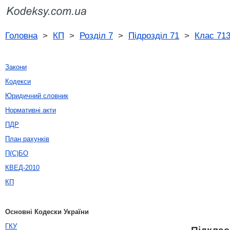
Головна
>
КП
>
Розділ 7
>
Підрозділ 71
>
Клас 71
Закони
Кодекси
Юридичний словник
Нормативні акти
ПДР
План рахунків
П(С)БО
КВЕД-2010
КП
Основні Кодески України
ГКУ