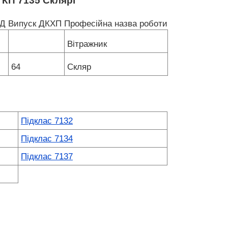
 КП 7135 Склярі
КД
Випуск ДКХП
Професійна назва роботи
Вітражник
64
Скляр
Підклас 7132
Підклас 7134
Підклас 7137