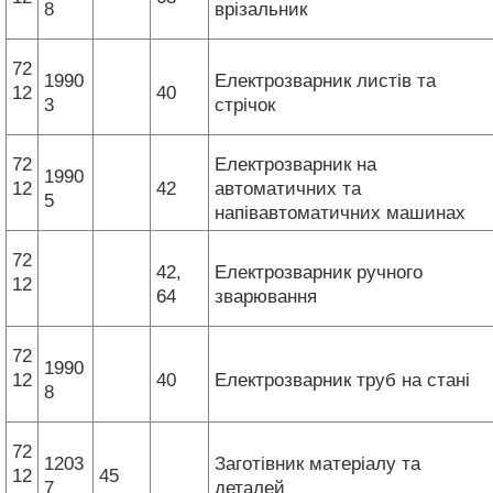
8
врізальник
72
1990
Електрозварник листів та
12
40
3
стрічок
72
Електрозварник на
1990
12
42
автоматичних та
5
напівавтоматичних машинах
72
42,
Електрозварник ручного
12
64
зварювання
72
1990
12
40
Електрозварник труб на стані
8
72
1203
Заготівник матеріалу та
12
45
7
деталей