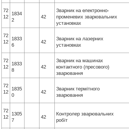
72
Зварник на електронно-
1834
12
42
променевих зварювальних
2
установках
72
1833
Зварник на лазерних
12
42
6
установках
72
Зварник на машинах
1833
12
42
контактного (пресового)
8
зварювання
72
1835
Зварник термітного
12
42
0
зварювання
72
1305
Контролер зварювальних
12
42
7
робіт