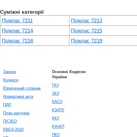
Суміжні категорії
Підклас 7211
Підклас 7213
Підклас 7214
Підклас 7215
Підклас 7216
Підклас 7219
Закони
Основні Кодески
України
Кодекси
ГКУ
Юридичний словник
ЗКУ
Нормативні акти
КАСУ
ПДР
КЗпПУ
План рахунків
ККУ
П(С)БО
КУпАП
КВЕД-2010
ПКУ