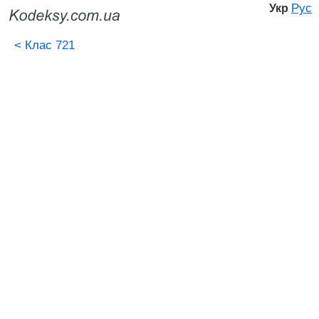
Рус
Укр
<
Клас 721