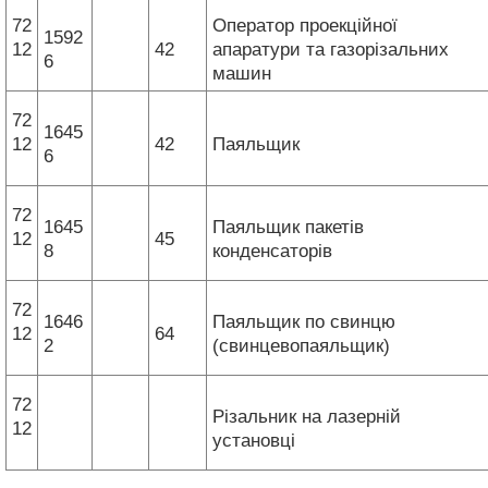
72
Оператор проекційної
1592
12
42
апаратури та газорізальних
6
машин
72
1645
12
42
Паяльщик
6
72
1645
Паяльщик пакетів
12
45
8
конденсаторів
72
1646
Паяльщик по свинцю
12
64
2
(свинцевопаяльщик)
72
Різальник на лазерній
12
установці