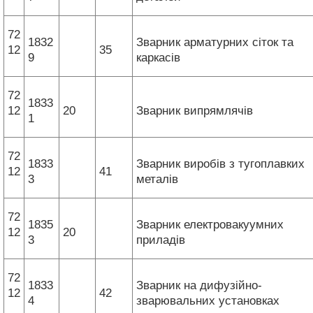
72
1832
Зварник арматурних сіток та
12
35
9
каркасів
72
1833
12
20
Зварник випрямлячів
1
72
1833
Зварник виробів з тугоплавких
12
41
3
металів
72
1835
Зварник електровакуумних
12
20
3
приладів
72
1833
Зварник на дифузійно-
12
42
4
зварювальних установках