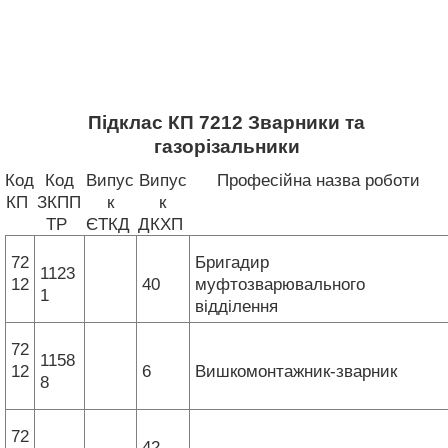
Підклас КП 7212 Зварники та
газорізальники
Код
Код
Випус
Випус
Професійна назва роботи
КП
ЗКПП
к
к
ТР
ЄТКД
ДКХП
72
Бригадир
1123
12
40
муфтозварювального
1
відділення
72
1158
12
6
Вишкомонтажник-зварник
8
72
42,