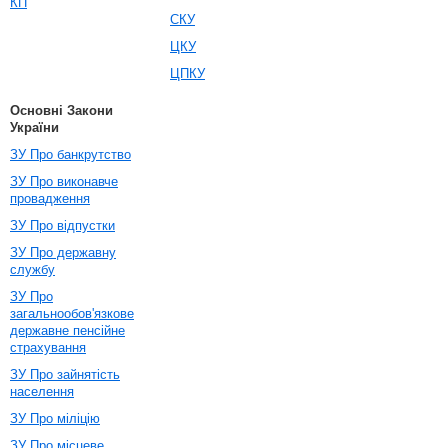
КП
СКУ
ЦКУ
ЦПКУ
Основні Закони
України
ЗУ Про банкрутство
ЗУ Про виконавче
провадження
ЗУ Про відпустки
ЗУ Про державну
службу
ЗУ Про
загальнообов'язкове
державне пенсійне
страхування
ЗУ Про зайнятість
населення
ЗУ Про міліцію
ЗУ Про місцеве