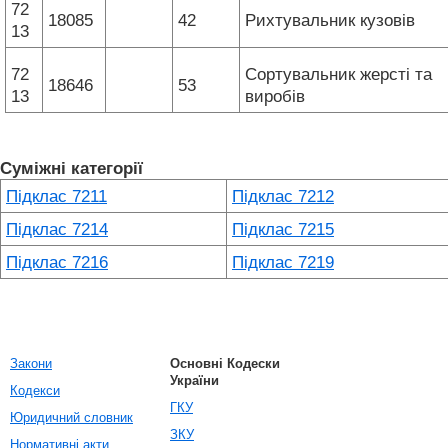
72
18085
42
Рихтувальник кузовів
13
72
Сортувальник жерсті та
18646
53
13
виробів
Суміжні категорії
Підклас 7211
Підклас 7212
Підклас 7214
Підклас 7215
Підклас 7216
Підклас 7219
Закони
Основні Кодески
України
Кодекси
ГКУ
Юридичний словник
ЗКУ
Нормативні акти