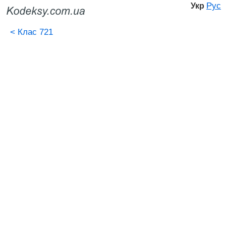
Рус
Укр
<
Клас 721