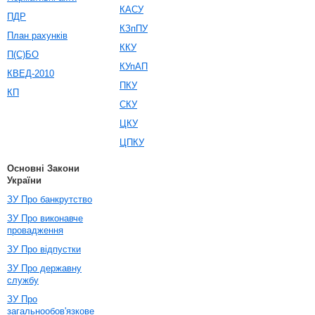
КАСУ
ПДР
КЗпПУ
План рахунків
ККУ
П(С)БО
КУпАП
КВЕД-2010
ПКУ
КП
СКУ
ЦКУ
ЦПКУ
Основні Закони
України
ЗУ Про банкрутство
ЗУ Про виконавче
провадження
ЗУ Про відпустки
ЗУ Про державну
службу
ЗУ Про
загальнообов'язкове