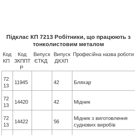
Підклас КП 7213 Робітники, що працюють з
тонколистовим металом
Код
Код
Випуск
Випуск
Професійна назва роботи
КП
ЗКППТ
ЄТКД
ДКХП
Р
72
11945
42
Бляхар
13
72
14420
42
Мідник
13
72
Мідник з виготовлення
14422
56
13
суднових виробів