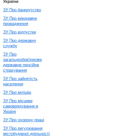
України
ЗУ Про банкрутство
ЗУ Про виконавче
провадження
ЗУ Про відпустки
ЗУ Про державну
службу
ЗУ Про
загальнообов'язкове
державне пенсійне
страхування
ЗУ Про зайнятість
населення
ЗУ Про міліцію
ЗУ Про місцеве
самоврядування в
Україні
ЗУ Про охорону праці
ЗУ Про регулювання
містобудівної діяльності