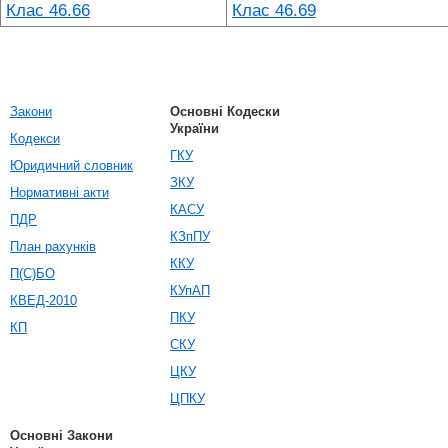
Клас 46.66
Клас 46.69
Закони
Основні Кодески
України
Кодекси
ГКУ
Юридичний словник
ЗКУ
Нормативні акти
КАСУ
ПДР
КЗпПУ
План рахунків
ККУ
П(С)БО
КУпАП
КВЕД-2010
ПКУ
КП
СКУ
ЦКУ
ЦПКУ
Основні Закони