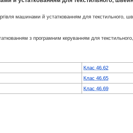
ами й устаткованням для текстильного, швей
ргівля машинами й устаткованням для текстильного, шве
таткованням з програмним керуванням для текстильного
Клас 46.62
Клас 46.65
Клас 46.69