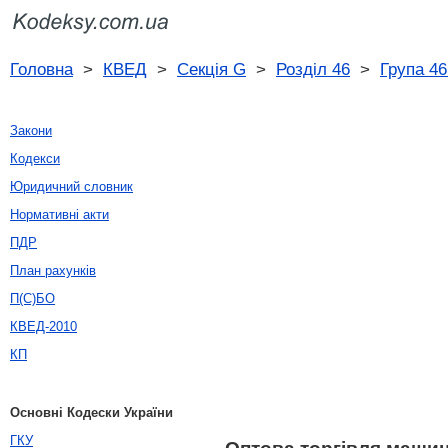
Головна
>
КВЕД
>
Секція G
>
Розділ 46
>
Група 46
Закони
Кодекси
Юридичний словник
Нормативні акти
ПДР
План рахунків
П(С)БО
КВЕД-2010
КП
Основні Кодески України
ГКУ