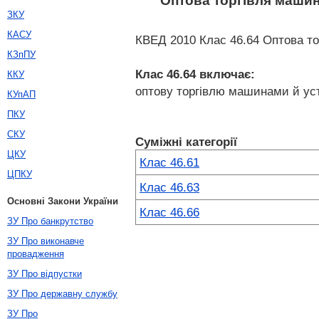
Оптова торгівля машин
ЗКУ
КАСУ
КВЕД 2010 Клас 46.64 Оптова то
КЗпПУ
Клас 46.64
включає:
ККУ
оптову торгівлю машинами й ус
КУпАП
ПКУ
СКУ
Суміжні категорії
ЦКУ
Клас 46.61
ЦПКУ
Клас 46.63
Основні Закони України
Клас 46.66
ЗУ Про банкрутство
ЗУ Про виконавче
провадження
ЗУ Про відпустки
ЗУ Про державну службу
ЗУ Про