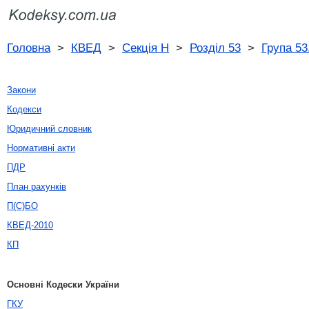
Головна
>
КВЕД
>
Секція H
>
Розділ 53
>
Група 53
Закони
Кодекси
Юридичний словник
Нормативні акти
ПДР
План рахунків
П(С)БО
КВЕД-2010
КП
Основні Кодески України
ГКУ