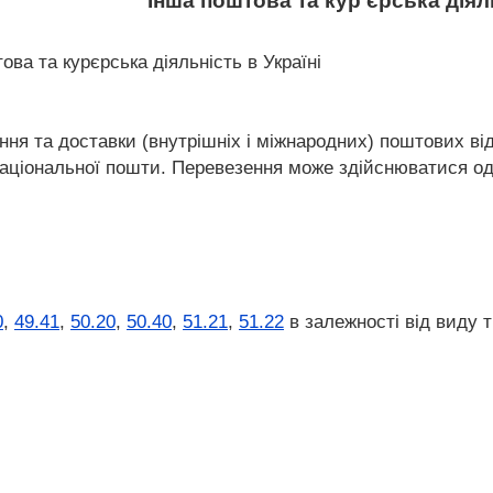
Інша поштова та кур'єрська діял
ва та курєрська діяльність в Україні
ня та доставки (внутрішніх і міжнародних) поштових від
аціональної пошти. Перевезення може здійснюватися од
0
,
49.41
,
50.20
,
50.40
,
51.21
,
51.22
в залежності від виду 