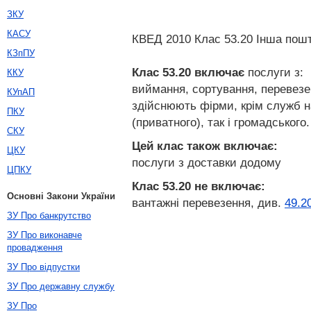
ЗКУ
КАСУ
КВЕД 2010 Клас 53.20 Інша пошто
КЗпПУ
Клас 53.20
включає
послуги з:
ККУ
виймання, сортування, перевезен
КУпАП
здійснюють фірми, крім служб н
ПКУ
(приватного), так і громадського.
СКУ
Цей клас також включає:
ЦКУ
послуги з доставки додому
ЦПКУ
Клас 53.20
не включає:
Основні Закони України
вантажні перевезення, див.
49.2
ЗУ Про банкрутство
ЗУ Про виконавче
провадження
ЗУ Про відпустки
ЗУ Про державну службу
ЗУ Про