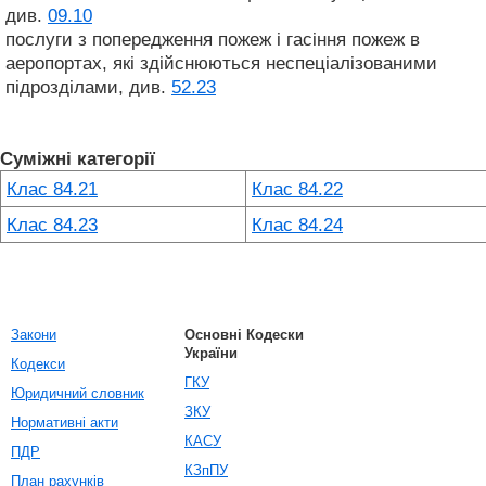
див.
09.10
послуги з попередження пожеж і гасіння пожеж в
аеропортах, які здійснюються неспеціалізованими
підрозділами, див.
52.23
Суміжні категорії
Клас 84.21
Клас 84.22
Клас 84.23
Клас 84.24
Закони
Основні Кодески
України
Кодекси
ГКУ
Юридичний словник
ЗКУ
Нормативні акти
КАСУ
ПДР
КЗпПУ
План рахунків