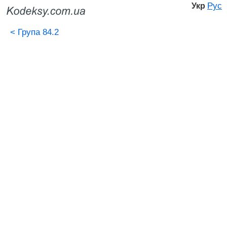
Рус
Укр
<
Група 84.2