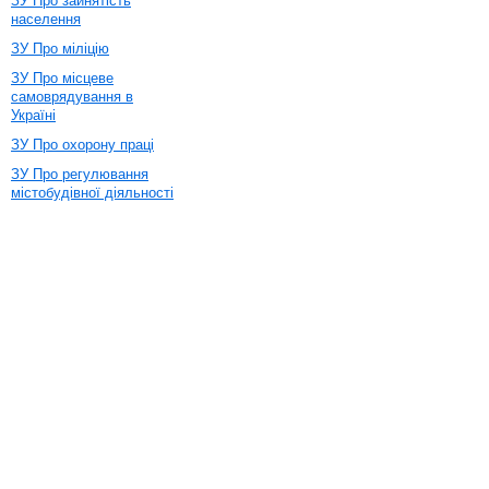
ЗУ Про зайнятість
населення
ЗУ Про міліцію
ЗУ Про місцеве
самоврядування в
Україні
ЗУ Про охорону праці
ЗУ Про регулювання
містобудівної діяльності