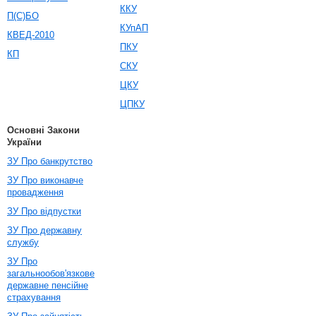
ККУ
П(С)БО
КУпАП
КВЕД-2010
ПКУ
КП
СКУ
ЦКУ
ЦПКУ
Основні Закони
України
ЗУ Про банкрутство
ЗУ Про виконавче
провадження
ЗУ Про відпустки
ЗУ Про державну
службу
ЗУ Про
загальнообов'язкове
державне пенсійне
страхування