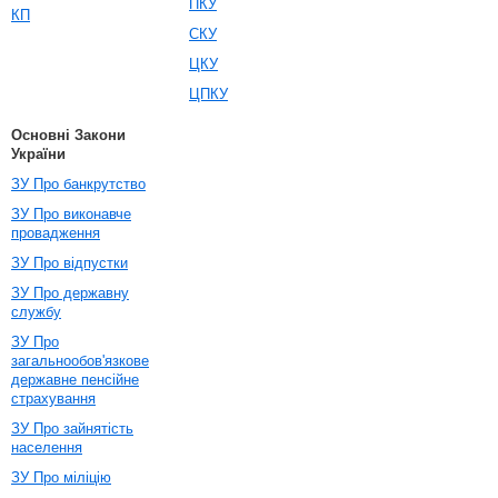
ПКУ
КП
СКУ
ЦКУ
ЦПКУ
Основні Закони
України
ЗУ Про банкрутство
ЗУ Про виконавче
провадження
ЗУ Про відпустки
ЗУ Про державну
службу
ЗУ Про
загальнообов'язкове
державне пенсійне
страхування
ЗУ Про зайнятість
населення
ЗУ Про міліцію