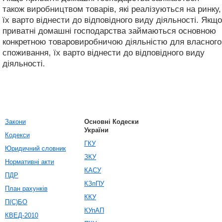
також виробництвом товарів, які реалізуються на ринку,
їх варто віднести до відповідного виду діяльності. Якщо
приватні домашні господарства займаються основною
конкретною товаровиробничою діяльністю для власного
споживання, їх варто віднести до відповідного виду
діяльності.
Закони
Основні Кодески
України
Кодекси
ГКУ
Юридичний словник
ЗКУ
Нормативні акти
КАСУ
ПДР
КЗпПУ
План рахунків
ККУ
П(С)БО
КУпАП
КВЕД-2010