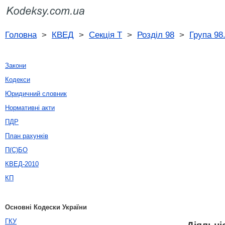
Головна
>
КВЕД
>
Секція T
>
Розділ 98
>
Група 98
Закони
Кодекси
Юридичний словник
Нормативні акти
ПДР
План рахунків
П(С)БО
КВЕД-2010
КП
Основні Кодески України
ГКУ