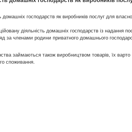
сть домашніх господарств як виробників посл
ь домашніх господарств як виробників послуг для власно
йовану діяльність домашніх господарств із надання по
гляд за членами родини приватного домашнього господарс
тва займаються також виробництвом товарів, їх варто ві
го споживання.