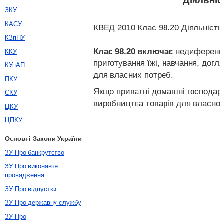
Діяльні
ЗКУ
КАСУ
КВЕД 2010 Клас 98.20 Діяльніст
КЗпПУ
Клас 98.20
включає
недиференці
ККУ
приготування їжі, навчання, до
КУпАП
для власних потреб.
ПКУ
Якщо приватні домашні господарс
СКУ
виробництва товарів для власно
ЦКУ
ЦПКУ
Основні Закони України
ЗУ Про банкрутство
ЗУ Про виконавче
провадження
ЗУ Про відпустки
ЗУ Про державну службу
ЗУ Про