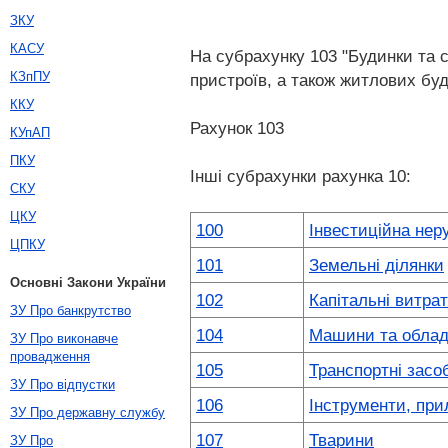
ЗКУ
КАСУ
На субрахунку 103 "Будинки та с
КЗпПУ
пристроїв, а також житлових буд
ККУ
Рахунок 103
КУпАП
ПКУ
Інші субрахунки рахунка 10:
СКУ
ЦКУ
100
Інвестиційна нер
ЦПКУ
101
Земельні ділянки
Основні Закони України
102
Капітальні витра
ЗУ Про банкрутство
104
Машини та облад
ЗУ Про виконавче
провадження
105
Транспортні засо
ЗУ Про відпустки
106
Інструменти, при
ЗУ Про державну службу
107
Тварини
ЗУ Про