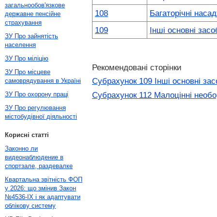
загальнообов'язкове
108
Багаторічні наса
державне пенсійне
страхування
109
Інші основні засо
ЗУ Про зайнятість
населення
ЗУ Про міліцію
Рекомендовані сторінки
ЗУ Про місцеве
Субрахунок 109 Інші основні за
самоврядування в Україні
Субрахунок 112 Малоцінні необо
ЗУ Про охорону праці
ЗУ Про регулювання
містобудівної діяльності
Корисні статті
Законно ли
видеонаблюдение в
спортзале, раздевалке
Квартальна звітність ФОП
у 2026: що змінив Закон
№4536-IX і як адаптувати
облікову систему