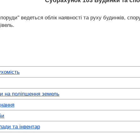
Субрахунок 103 Будинки та сп
поруди" ведеться облік наявності та руху будинків, спор
івель.
ухомість
ти на поліпшення земель
нання
би
лади та інвентар