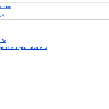
дження
би
соби
ротні матеріальні активи