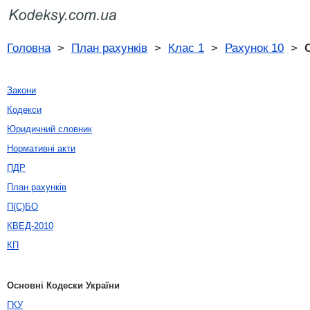
Головна
>
План рахунків
>
Клас 1
>
Рахунок 10
>
Закони
Кодекси
Юридичний словник
Нормативні акти
ПДР
План рахунків
П(С)БО
КВЕД-2010
КП
Основні Кодески України
ГКУ