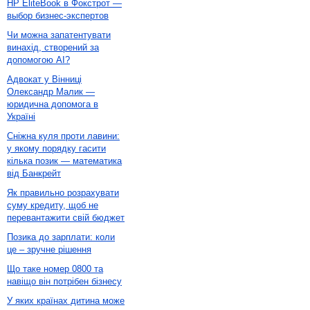
HP EliteBook в Фокстрот —
выбор бизнес-экспертов
Чи можна запатентувати
винахід, створений за
допомогою AI?
Адвокат у Вінниці
Олександр Малик —
юридична допомога в
Україні
Сніжна куля проти лавини:
у якому порядку гасити
кілька позик — математика
від Банкрейт
Як правильно розрахувати
суму кредиту, щоб не
перевантажити свій бюджет
Позика до зарплати: коли
це – зручне рішення
Що таке номер 0800 та
навіщо він потрібен бізнесу
У яких країнах дитина може