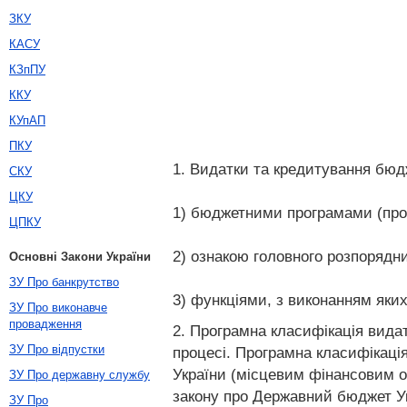
ЗКУ
КАСУ
КЗпПУ
ККУ
КУпАП
ПКУ
1. Видатки та кредитування бюд
СКУ
ЦКУ
1) бюджетними програмами (прог
ЦПКУ
2) ознакою головного розпорядн
Основні Закони України
ЗУ Про банкрутство
3) функціями, з виконанням яки
ЗУ Про виконавче
провадження
2. Програмна класифікація вида
ЗУ Про відпустки
процесі. Програмна класифікаці
України (місцевим фінансовим о
ЗУ Про державну службу
закону про Державний бюджет Ук
ЗУ Про