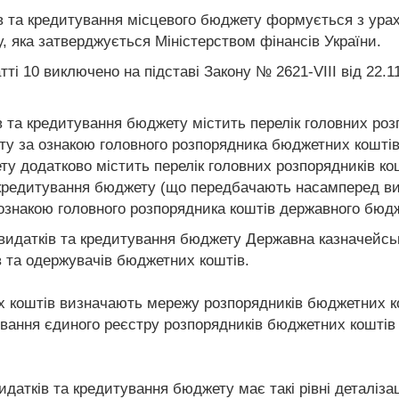
в та кредитування місцевого бюджету формується з ураху
, яка затверджується Міністерством фінансів України.
тті 10 виключено на підставі Закону № 2621-VIII від 22.1
ів та кредитування бюджету містить перелік головних ро
ту за ознакою головного розпорядника бюджетних коштів
у додатково містить перелік головних розпорядників ко
кредитування бюджету (що передбачають насамперед вико
 ознакою головного розпорядника коштів державного бюдж
ї видатків та кредитування бюджету Державна казначейсь
 та одержувачів бюджетних коштів.
 коштів визначають мережу розпорядників бюджетних ко
ння єдиного реєстру розпорядників бюджетних коштів і
датків та кредитування бюджету має такі рівні деталізац