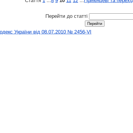
Стаття
1
...
8
9
10
11
12
...
Прикінцеві та перехі
Перейти до статті
декс України від 08.07.2010 № 2456-VI