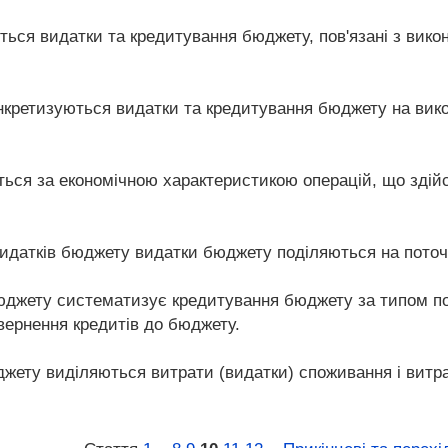
ються видатки та кредитування бюджету, пов'язані з вик
 конкретизуються видатки та кредитування бюджету на ви
ься за економічною характеристикою операцій, що здійс
идатків бюджету видатки бюджету поділяються на поточні
юджету систематизує кредитування бюджету за типом поз
вернення кредитів до бюджету.
юджету виділяються витрати (видатки) споживання і витр