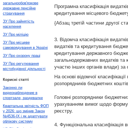
загальнообов'язкове
Програмна класифікація видаткі
державне пенсійне
кредитування місцевого бюджету
страхування
ЗУ Про зайнятість
{Абзац третій частини другої ста
населення
ЗУ Про міліцію
3. Відомча класифікація видатк
ЗУ Про місцеве
видатків та кредитування бюдже
самоврядування в Україні
кредитування державного бюджет
ЗУ Про охорону праці
загальнодержавних видатків та 
ЗУ Про регулювання
участю інших органів влади) за
містобудівної діяльності
На основі відомчої класифікаці
Корисні статті
розпорядників бюджетних коштів
Законно ли
видеонаблюдение в
Головні розпорядники бюджетних
спортзале, раздевалке
урахуванням вимог щодо формува
Квартальна звітність ФОП
реєстру.
у 2026: що змінив Закон
№4536-IX і як адаптувати
облікову систему
4. Функціональна класифікація ви