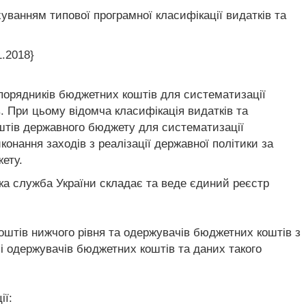
ванням типової програмної класифікації видатків та
1.2018}
зпорядників бюджетних коштів для систематизації
. При цьому відомча класифікація видатків та
штів державного бюджету для систематизації
нання заходів з реалізації державної політики за
ету.
ка служба України складає та веде єдиний реєстр
штів нижчого рівня та одержувачів бюджетних коштів з
 одержувачів бюджетних коштів та даних такого
ії: