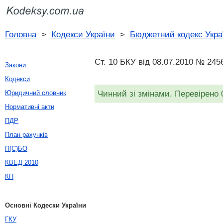
Головна
>
Кодекси України
>
Бюджетний кодекс Укра
Ст. 10 БКУ від 08.07.2010 № 245
Закони
Кодекси
Чинний зі змінами. Перевірено 
Юридичний словник
Нормативні акти
ПДР
План рахунків
П(С)БО
КВЕД-2010
КП
Основні Кодески України
ГКУ