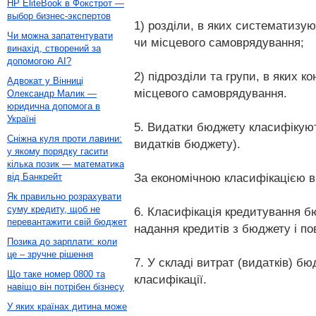
HP EliteBook в Фокстрот —
выбор бизнес-экспертов
1) розділи, в яких систематизу
Чи можна запатентувати
чи місцевого самоврядування;
винахід, створений за
допомогою AI?
2) підрозділи та групи, в яких
Адвокат у Вінниці
місцевого самоврядування.
Олександр Малик —
юридична допомога в
Україні
5. Видатки бюджету класифікуют
Сніжна куля проти лавини:
видатків бюджету).
у якому порядку гасити
кілька позик — математика
За економічною класифікацією в
від Банкрейт
Як правильно розрахувати
суму кредиту, щоб не
6. Класифікація кредитування б
перевантажити свій бюджет
надання кредитів з бюджету і по
Позика до зарплати: коли
це – зручне рішення
7. У складі витрат (видатків) б
Що таке номер 0800 та
класифікації.
навіщо він потрібен бізнесу
У яких країнах дитина може