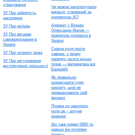
страхування
Чи можна запатентувати
винахід, створений за
ЗУ Про зайнятість
допомогою AI?
населення
Адвокат у Вінниці
ЗУ Про міліцію
Олександр Малик —
ЗУ Про місцеве
юридична допомога в
самоврядування в
Україні
Україні
Сніжна куля проти
ЗУ Про охорону праці
лавини: у якому
порядку гасити кілька
ЗУ Про регулювання
позик — математика від
містобудівної діяльності
Банкрейт
Як правильно
розрахувати суму
кредиту, щоб не
перевантажити свій
бюджет
Позика до зарплати:
коли це – зручне
рішення
Що таке номер 0800 та
навіщо він потрібен
бізнесу