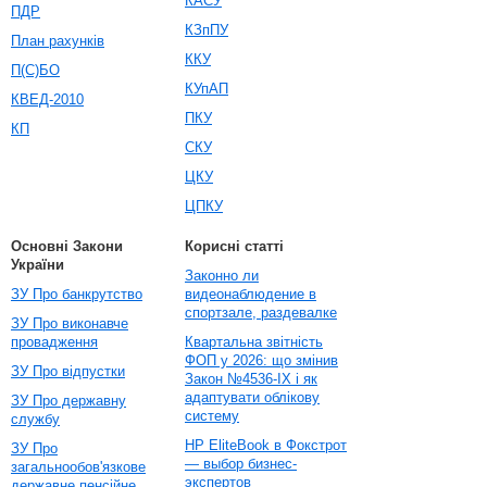
КАСУ
ПДР
КЗпПУ
План рахунків
ККУ
П(С)БО
КУпАП
КВЕД-2010
ПКУ
КП
СКУ
ЦКУ
ЦПКУ
Основні Закони
Корисні статті
України
Законно ли
ЗУ Про банкрутство
видеонаблюдение в
спортзале, раздевалке
ЗУ Про виконавче
провадження
Квартальна звітність
ФОП у 2026: що змінив
ЗУ Про відпустки
Закон №4536-IX і як
адаптувати облікову
ЗУ Про державну
систему
службу
HP EliteBook в Фокстрот
ЗУ Про
— выбор бизнес-
загальнообов'язкове
экспертов
державне пенсійне