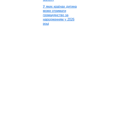
У яких країнах дитина
може отримати
громадянство за
народженням у 2026
році