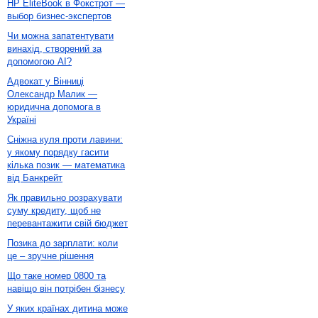
HP EliteBook в Фокстрот —
выбор бизнес-экспертов
Чи можна запатентувати
винахід, створений за
допомогою AI?
Адвокат у Вінниці
Олександр Малик —
юридична допомога в
Україні
Сніжна куля проти лавини:
у якому порядку гасити
кілька позик — математика
від Банкрейт
Як правильно розрахувати
суму кредиту, щоб не
перевантажити свій бюджет
Позика до зарплати: коли
це – зручне рішення
Що таке номер 0800 та
навіщо він потрібен бізнесу
У яких країнах дитина може