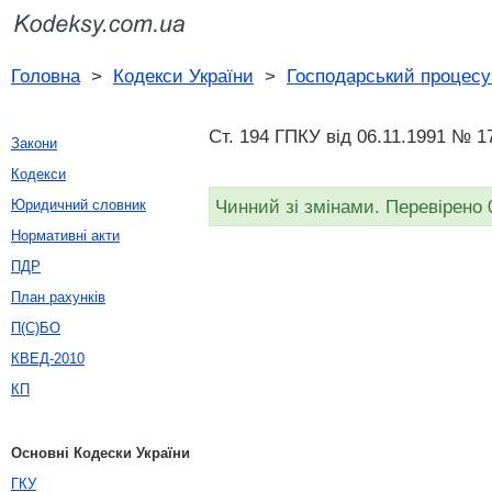
Головна
>
Кодекси України
>
Господарський процесу
Ст. 194 ГПКУ від 06.11.1991 № 1
Закони
Кодекси
Чинний зі змінами. Перевірено 
Юридичний словник
Нормативні акти
ПДР
План рахунків
П(С)БО
КВЕД-2010
КП
Основні Кодески України
ГКУ