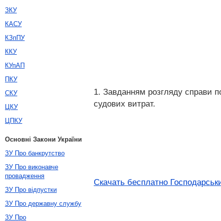
ЗКУ
КАСУ
КЗпПУ
ККУ
КУпАП
ПКУ
1. Завданням розгляду справи по
СКУ
судових витрат.
ЦКУ
ЦПКУ
Основні Закони України
ЗУ Про банкрутство
ЗУ Про виконавче
провадження
Скачать бесплатно Господарськи
ЗУ Про відпустки
ЗУ Про державну службу
ЗУ Про