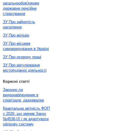
загальнообов'язкове
державне пенсійне
страхування
ЗУ Про зайнятість
населення
ЗУ Про міліцію
ЗУ Про місцеве
самоврядування в Україні
ЗУ Про охорону праці
ЗУ Про регулювання
містобудівної діяльності
Корисні статті
Законно ли
видеонаблюдение в
спортзале, раздевалке
Квартальна звітність ФОП
у 2026: що змінив Закон
№4536-IX і як адаптувати
облікову систему