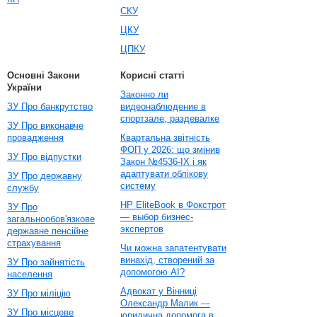
СКУ
ЦКУ
ЦПКУ
Основні Закони
Корисні статті
України
Законно ли
ЗУ Про банкрутство
видеонаблюдение в
спортзале, раздевалке
ЗУ Про виконавче
провадження
Квартальна звітність
ФОП у 2026: що змінив
ЗУ Про відпустки
Закон №4536-IX і як
адаптувати облікову
ЗУ Про державну
систему
службу
HP EliteBook в Фокстрот
ЗУ Про
— выбор бизнес-
загальнообов'язкове
экспертов
державне пенсійне
страхування
Чи можна запатентувати
винахід, створений за
ЗУ Про зайнятість
допомогою AI?
населення
Адвокат у Вінниці
ЗУ Про міліцію
Олександр Малик —
ЗУ Про місцеве
юридична допомога в