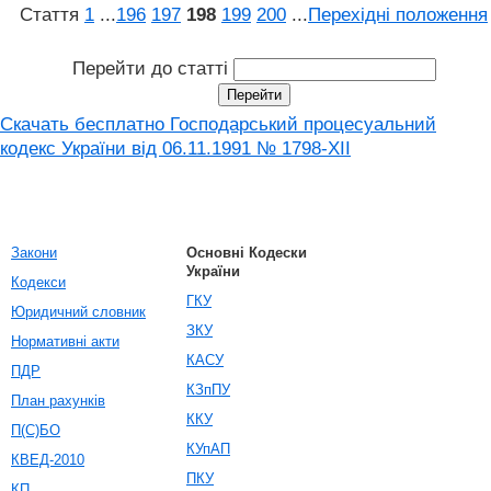
Стаття
1
...
196
197
198
199
200
...
Перехідні положення
Перейти до статті
Скачать бесплатно Господарський процесуальний
кодекс України від 06.11.1991 № 1798-XII
Закони
Основні Кодески
України
Кодекси
ГКУ
Юридичний словник
ЗКУ
Нормативні акти
КАСУ
ПДР
КЗпПУ
План рахунків
ККУ
П(С)БО
КУпАП
КВЕД-2010
ПКУ
КП