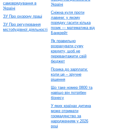
самоврядування в
Україні
Україні
Сніжна куля проти
ЗУ Про охорону праці
лавини: у якому
порядку гасити кілька
ЗУ Про регулювання
позик — математика від
містобудівної діяльності
Банкрейт
Як правильно
розрахувати суму
кредиту, щоб не
перевантажити свій
бюджет
Позика до зарплати:
коли це – зручне
рішення
Що таке номер 0800 та
навіщо він потрібен
бізнесу
У яких країнах дитина
може отримати
громадянство за
народженням у 2026
році