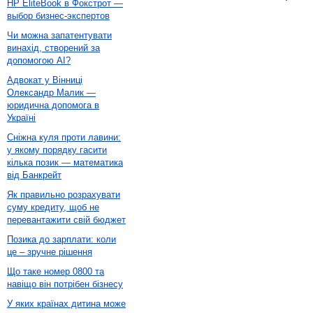
HP EliteBook в Фокстрот —
выбор бизнес-экспертов
Чи можна запатентувати
винахід, створений за
допомогою AI?
Адвокат у Вінниці
Олександр Малик —
юридична допомога в
Україні
Сніжна куля проти лавини:
у якому порядку гасити
кілька позик — математика
від Банкрейт
Як правильно розрахувати
суму кредиту, щоб не
перевантажити свій бюджет
Позика до зарплати: коли
це – зручне рішення
Що таке номер 0800 та
навіщо він потрібен бізнесу
У яких країнах дитина може