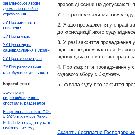
загальнообов'язкове
правовідносини не допускають 
державне пенсійне
7) сторони уклали мирову угоду
страхування
ЗУ Про зайнятість
2. Якщо провадження у справі за
населення
до юрисдикції якого суду віднес
ЗУ Про міліцію
3. У разі закриття провадження 
ЗУ Про місцеве
підстав не допускається. Наявні
самоврядування в Україні
відповідача в цій справі права 
ЗУ Про охорону праці
4. Про закриття провадження у с
ЗУ Про регулювання
містобудівної діяльності
судового збору з бюджету.
5. Ухвала суду про закриття пр
Корисні статті
Законно ли
видеонаблюдение в
спортзале, раздевалке
Квартальна звітність ФОП
у 2026: що змінив Закон
№4536-IX і як адаптувати
облікову систему
Скачать бесплатно Господарськи