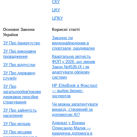
СКУ
ЦКУ
ЦПКУ
Основні Закони
Корисні статті
України
Законно ли
ЗУ Про банкрутство
видеонаблюдение в
спортзале, раздевалке
ЗУ Про виконавче
провадження
Квартальна звітність
ФОП у 2026: що змінив
ЗУ Про відпустки
Закон №4536-IX і як
адаптувати облікову
ЗУ Про державну
систему
службу
HP EliteBook в Фокстрот
ЗУ Про
— выбор бизнес-
загальнообов'язкове
экспертов
державне пенсійне
страхування
Чи можна запатентувати
винахід, створений за
ЗУ Про зайнятість
допомогою AI?
населення
Адвокат у Вінниці
ЗУ Про міліцію
Олександр Малик —
ЗУ Про місцеве
юридична допомога в