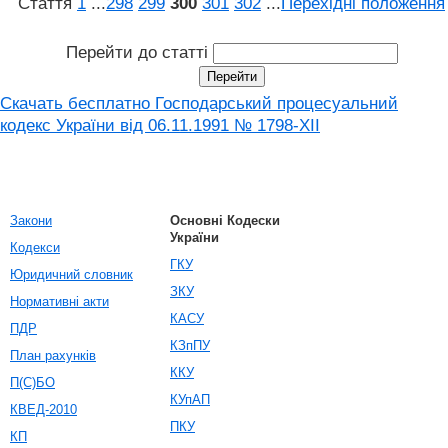
Стаття
1
...
298
299
300
301
302
...
Перехідні положення
Перейти до статті
Скачать бесплатно Господарський процесуальний
кодекс України від 06.11.1991 № 1798-XII
Закони
Основні Кодески
України
Кодекси
ГКУ
Юридичний словник
ЗКУ
Нормативні акти
КАСУ
ПДР
КЗпПУ
План рахунків
ККУ
П(С)БО
КУпАП
КВЕД-2010
ПКУ
КП