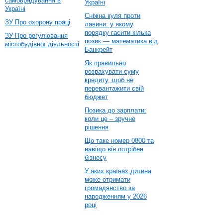
самоврядування в
Україні
Україні
Сніжна куля проти
ЗУ Про охорону праці
лавини: у якому
порядку гасити кілька
ЗУ Про регулювання
позик — математика від
містобудівної діяльності
Банкрейт
Як правильно
розрахувати суму
кредиту, щоб не
перевантажити свій
бюджет
Позика до зарплати:
коли це – зручне
рішення
Що таке номер 0800 та
навіщо він потрібен
бізнесу
У яких країнах дитина
може отримати
громадянство за
народженням у 2026
році