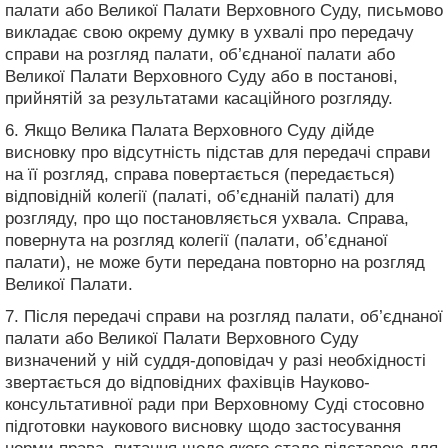
палати або Великої Палати Верховного Суду, письмово
викладає свою окрему думку в ухвалі про передачу
справи на розгляд палати, об’єднаної палати або
Великої Палати Верховного Суду або в постанові,
прийнятій за результатами касаційного розгляду.
6. Якщо Велика Палата Верховного Суду дійде
висновку про відсутність підстав для передачі справи
на її розгляд, справа повертається (передається)
відповідній колегії (палаті, об’єднаній палаті) для
розгляду, про що постановляється ухвала. Справа,
повернута на розгляд колегії (палати, об’єднаної
палати), не може бути передана повторно на розгляд
Великої Палати.
7. Після передачі справи на розгляд палати, об’єднаної
палати або Великої Палати Верховного Суду
визначений у ній суддя-доповідач у разі необхідності
звертається до відповідних фахівців Науково-
консультативної ради при Верховному Суді стосовно
підготовки наукового висновку щодо застосування