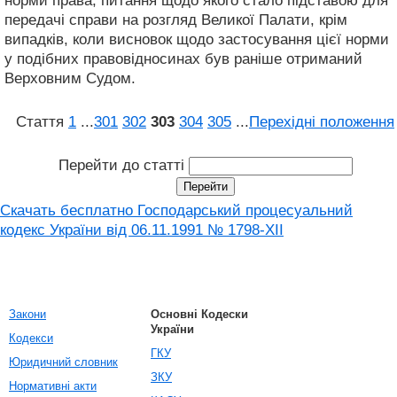
норми права, питання щодо якого стало підставою для
передачі справи на розгляд Великої Палати, крім
випадків, коли висновок щодо застосування цієї норми
у подібних правовідносинах був раніше отриманий
Верховним Судом.
Стаття
1
...
301
302
303
304
305
...
Перехідні положення
Перейти до статті
Скачать бесплатно Господарський процесуальний
кодекс України від 06.11.1991 № 1798-XII
Закони
Основні Кодески
України
Кодекси
ГКУ
Юридичний словник
ЗКУ
Нормативні акти