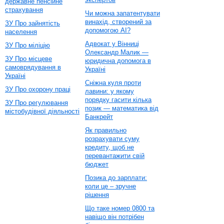
державне пенсійне
страхування
Чи можна запатентувати
винахід, створений за
ЗУ Про зайнятість
допомогою AI?
населення
Адвокат у Вінниці
ЗУ Про міліцію
Олександр Малик —
ЗУ Про місцеве
юридична допомога в
самоврядування в
Україні
Україні
Сніжна куля проти
ЗУ Про охорону праці
лавини: у якому
порядку гасити кілька
ЗУ Про регулювання
позик — математика від
містобудівної діяльності
Банкрейт
Як правильно
розрахувати суму
кредиту, щоб не
перевантажити свій
бюджет
Позика до зарплати:
коли це – зручне
рішення
Що таке номер 0800 та
навіщо він потрібен