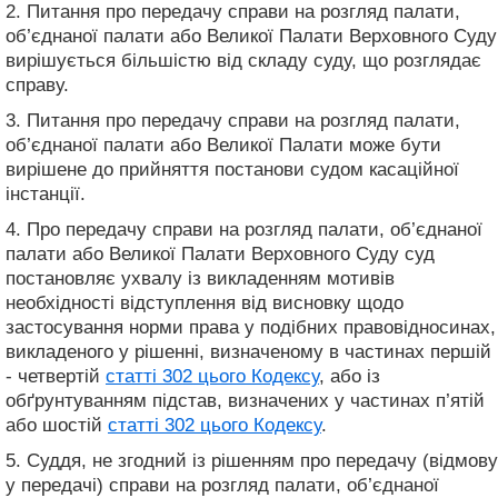
2. Питання про передачу справи на розгляд палати,
об’єднаної палати або Великої Палати Верховного Суду
вирішується більшістю від складу суду, що розглядає
справу.
3. Питання про передачу справи на розгляд палати,
об’єднаної палати або Великої Палати може бути
вирішене до прийняття постанови судом касаційної
інстанції.
4. Про передачу справи на розгляд палати, об’єднаної
палати або Великої Палати Верховного Суду суд
постановляє ухвалу із викладенням мотивів
необхідності відступлення від висновку щодо
застосування норми права у подібних правовідносинах,
викладеного у рішенні, визначеному в частинах першій
- четвертій
статті 302 цього Кодексу
, або із
обґрунтуванням підстав, визначених у частинах п’ятій
або шостій
статті 302 цього Кодексу
.
5. Суддя, не згодний із рішенням про передачу (відмову
у передачі) справи на розгляд палати, об’єднаної