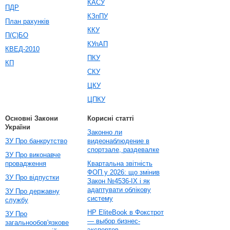
КАСУ
ПДР
КЗпПУ
План рахунків
ККУ
П(С)БО
КУпАП
КВЕД-2010
ПКУ
КП
СКУ
ЦКУ
ЦПКУ
Основні Закони
Корисні статті
України
Законно ли
ЗУ Про банкрутство
видеонаблюдение в
спортзале, раздевалке
ЗУ Про виконавче
провадження
Квартальна звітність
ФОП у 2026: що змінив
ЗУ Про відпустки
Закон №4536-IX і як
адаптувати облікову
ЗУ Про державну
систему
службу
HP EliteBook в Фокстрот
ЗУ Про
— выбор бизнес-
загальнообов'язкове
экспертов