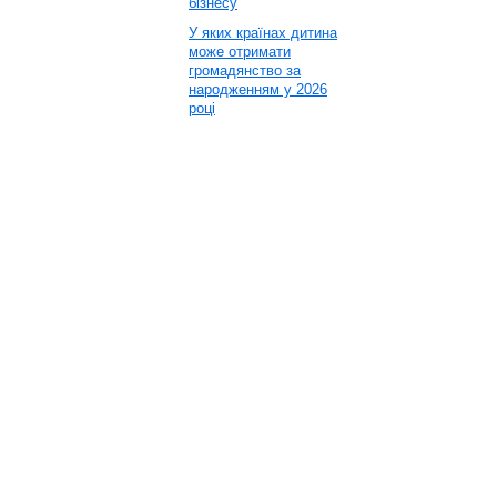
бізнесу
У яких країнах дитина
може отримати
громадянство за
народженням у 2026
році