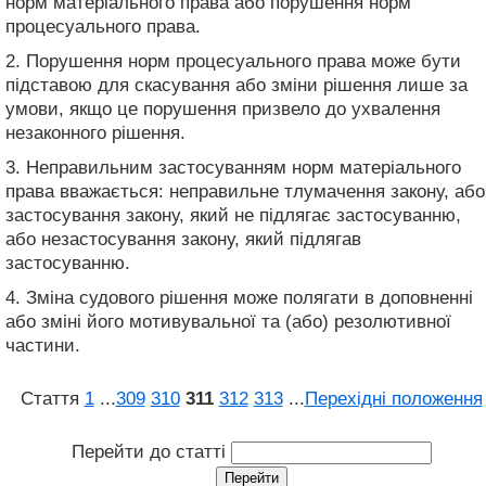
норм матеріального права або порушення норм
процесуального права.
2. Порушення норм процесуального права може бути
підставою для скасування або зміни рішення лише за
умови, якщо це порушення призвело до ухвалення
незаконного рішення.
3. Неправильним застосуванням норм матеріального
права вважається: неправильне тлумачення закону, або
застосування закону, який не підлягає застосуванню,
або незастосування закону, який підлягав
застосуванню.
4. Зміна судового рішення може полягати в доповненні
або зміні його мотивувальної та (або) резолютивної
частини.
Стаття
1
...
309
310
311
312
313
...
Перехідні положення
Перейти до статті