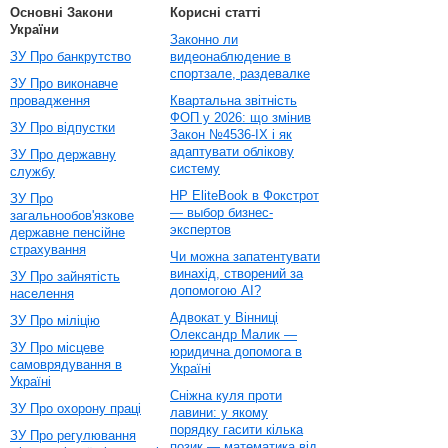
Основні Закони
Корисні статті
України
Законно ли
ЗУ Про банкрутство
видеонаблюдение в
спортзале, раздевалке
ЗУ Про виконавче
провадження
Квартальна звітність
ФОП у 2026: що змінив
ЗУ Про відпустки
Закон №4536-IX і як
адаптувати облікову
ЗУ Про державну
систему
службу
HP EliteBook в Фокстрот
ЗУ Про
— выбор бизнес-
загальнообов'язкове
экспертов
державне пенсійне
страхування
Чи можна запатентувати
винахід, створений за
ЗУ Про зайнятість
допомогою AI?
населення
Адвокат у Вінниці
ЗУ Про міліцію
Олександр Малик —
ЗУ Про місцеве
юридична допомога в
самоврядування в
Україні
Україні
Сніжна куля проти
ЗУ Про охорону праці
лавини: у якому
порядку гасити кілька
ЗУ Про регулювання
позик — математика від