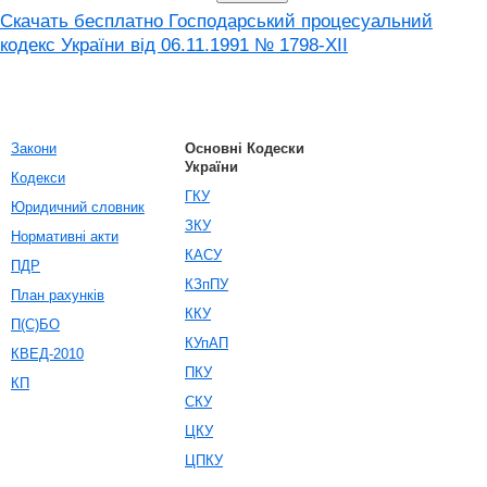
Скачать бесплатно Господарський процесуальний
кодекс України від 06.11.1991 № 1798-XII
Закони
Основні Кодески
України
Кодекси
ГКУ
Юридичний словник
ЗКУ
Нормативні акти
КАСУ
ПДР
КЗпПУ
План рахунків
ККУ
П(С)БО
КУпАП
КВЕД-2010
ПКУ
КП
СКУ
ЦКУ
ЦПКУ