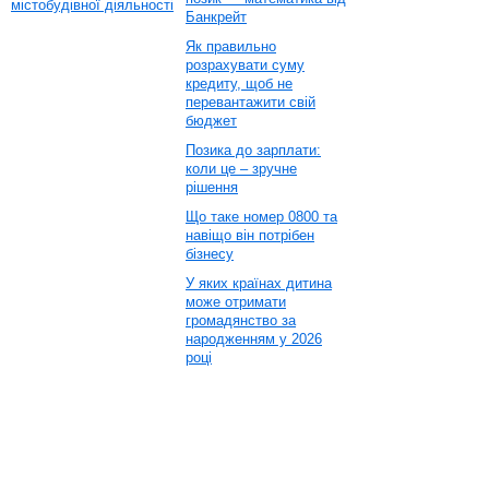
містобудівної діяльності
Банкрейт
Як правильно
розрахувати суму
кредиту, щоб не
перевантажити свій
бюджет
Позика до зарплати:
коли це – зручне
рішення
Що таке номер 0800 та
навіщо він потрібен
бізнесу
У яких країнах дитина
може отримати
громадянство за
народженням у 2026
році