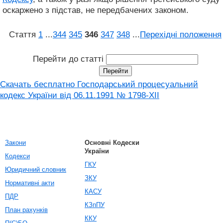
оскаржено з підстав, не передбачених законом.
Стаття
1
...
344
345
346
347
348
...
Перехідні положення
Перейти до статті
Скачать бесплатно Господарський процесуальний
кодекс України від 06.11.1991 № 1798-XII
Закони
Основні Кодески
України
Кодекси
ГКУ
Юридичний словник
ЗКУ
Нормативні акти
КАСУ
ПДР
КЗпПУ
План рахунків
ККУ