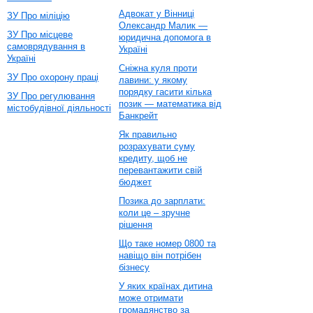
Адвокат у Вінниці
ЗУ Про міліцію
Олександр Малик —
ЗУ Про місцеве
юридична допомога в
самоврядування в
Україні
Україні
Сніжна куля проти
ЗУ Про охорону праці
лавини: у якому
порядку гасити кілька
ЗУ Про регулювання
позик — математика від
містобудівної діяльності
Банкрейт
Як правильно
розрахувати суму
кредиту, щоб не
перевантажити свій
бюджет
Позика до зарплати:
коли це – зручне
рішення
Що таке номер 0800 та
навіщо він потрібен
бізнесу
У яких країнах дитина
може отримати
громадянство за