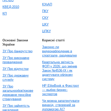
П(С)БО
КУпАП
КВЕД-2010
ПКУ
КП
СКУ
ЦКУ
ЦПКУ
Основні Закони
Корисні статті
України
Законно ли
ЗУ Про банкрутство
видеонаблюдение в
спортзале, раздевалке
ЗУ Про виконавче
провадження
Квартальна звітність
ФОП у 2026: що змінив
ЗУ Про відпустки
Закон №4536-IX і як
адаптувати облікову
ЗУ Про державну
систему
службу
HP EliteBook в Фокстрот
ЗУ Про
— выбор бизнес-
загальнообов'язкове
экспертов
державне пенсійне
страхування
Чи можна запатентувати
винахід, створений за
ЗУ Про зайнятість
допомогою AI?
населення