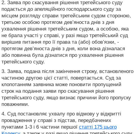
2. Заява про скасування рішення третейського суду
подається до апеляційного господарського суду за
місцем розгляду справи третейським судом стороною,
третьою особою протягом дев’яноста днів з дня
ухвалення рішення третейським судом, а особою, яка
не брала участі у справі, у разі якщо третейський суд
вирішив питання про її права та (або) обов’язки, -
протягом дев’яноста днів з дня, коли вона дізналася
або повинна була дізнатися про ухвалення рішення
третейського суду.
3. Заява, подана після закінчення строку, встановленого
частиною другою цієї статті, повертається. Суд за
клопотанням заявника може поновити пропущений
строк на подання заяви про скасування рішення
третейського суду, якщо визнає причини його пропуску
поважними.
4. Суд постановляє ухвалу про відмову у відкритті
провадження у справі з підстав, передбачених
пунктами 1-3 і 6 частини першої
статті 175 цього
Кодексу
, а також у разі якщо рішення третейського суду