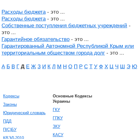
Расходы бюджета
- это ...
Расходы бюджета
- это ...
Собственные поступления бюджетных учреждений
-
это ...
Гарантийное обязательство
- это ...
Гарантированный Автономной Республикой Крым или
территориальным обществом города долг
- это ...
А
Б
В
Г
Д
Е
Ж
З
И
К
Л
М
Н
О
П
Р
С
Т
У
Ф
Х
Ц
Ч
Ш
Э
Ю
Кодексы
Основные Кодексы
Украины
Законы
ГКУ
Юридический словарь
ГПКУ
ПДД
ЗКУ
П(С)БУ
КАСУ
КВЭД-2010