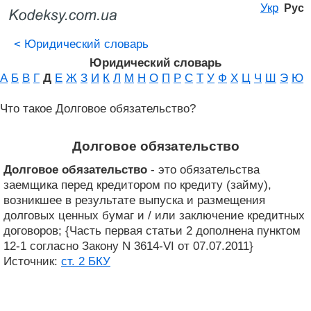
Укр
Рус
<
Юридический словарь
Юридический словарь
А
Б
В
Г
Д
Е
Ж
З
И
К
Л
М
Н
О
П
Р
С
Т
У
Ф
Х
Ц
Ч
Ш
Э
Ю
Что такое Долговое обязательство?
Долговое обязательство
Долговое обязательство
- это обязательства
заемщика перед кредитором по кредиту (займу),
возникшее в результате выпуска и размещения
долговых ценных бумаг и / или заключение кредитных
договоров; {Часть первая статьи 2 дополнена пунктом
12-1 согласно Закону N 3614-VI от 07.07.2011}
Источник:
ст. 2 БКУ