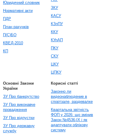
Юридичний словник
ЗКУ
Нормативні акти
КАСУ
ПДР
КЗпПУ
План рахунків
ККУ
П(С)БО
КУпАП
КВЕД-2010
ПКУ
КП
СКУ
ЦКУ
ЦПКУ
Основні Закони
Корисні статті
України
Законно ли
ЗУ Про банкрутство
видеонаблюдение в
спортзале, раздевалке
ЗУ Про виконавче
провадження
Квартальна звітність
ФОП у 2026: що змінив
ЗУ Про відпустки
Закон №4536-IX і як
адаптувати облікову
ЗУ Про державну
систему
службу