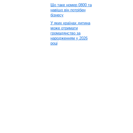
Що таке номер 0800 та
навіщо він потрібен
бізнесу
У яких країнах дитина
може отримати
громадянство за
народженням у 2026
році