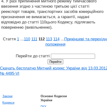
4. У разі припинення митного режиму тимчасового
ввезення згідно з частиною третьою цієї статті
реекспорт товарів, транспортних засобів комерційного
призначення не вимагається, а гарантії, надані
відповідно до статті 110цього Кодексу, підлягають
поверненню (вивільненню).
Стаття
1
...
110
111
112
113
114
...
Прикінцеві та перехідн
положення
Перейти до статті
Скачать бесплатно Митний кодекс України від 13.03.201
№ 4495-VI
Закони
Основні Кодески
України
Кодекси
ГКУ