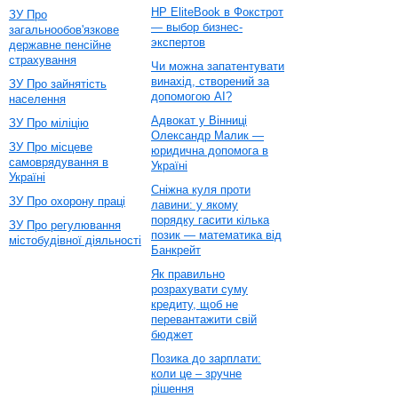
HP EliteBook в Фокстрот
ЗУ Про
— выбор бизнес-
загальнообов'язкове
экспертов
державне пенсійне
страхування
Чи можна запатентувати
винахід, створений за
ЗУ Про зайнятість
допомогою AI?
населення
Адвокат у Вінниці
ЗУ Про міліцію
Олександр Малик —
ЗУ Про місцеве
юридична допомога в
самоврядування в
Україні
Україні
Сніжна куля проти
ЗУ Про охорону праці
лавини: у якому
порядку гасити кілька
ЗУ Про регулювання
позик — математика від
містобудівної діяльності
Банкрейт
Як правильно
розрахувати суму
кредиту, щоб не
перевантажити свій
бюджет
Позика до зарплати:
коли це – зручне
рішення